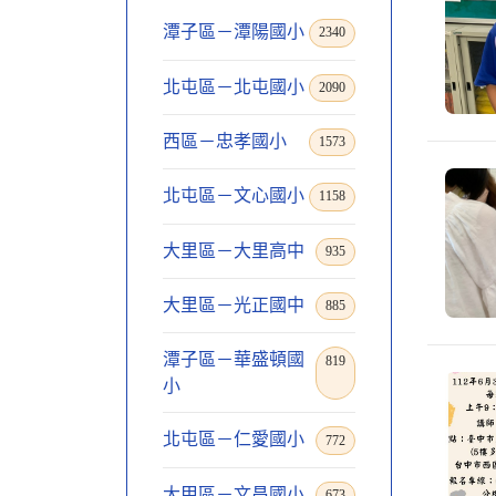
潭子區－潭陽國小
2340
北屯區－北屯國小
2090
西區－忠孝國小
1573
北屯區－文心國小
1158
大里區－大里高中
935
大里區－光正國中
885
潭子區－華盛頓國
819
小
北屯區－仁愛國小
772
大甲區－文昌國小
673