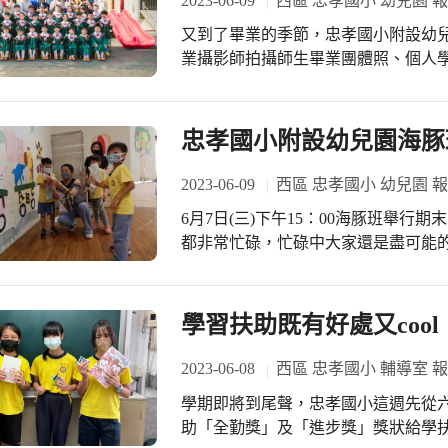
2023-06-09
西區 忠孝國小 幼兒園 
又到了畢業的季節，忠孝國小附設幼兒
業攝影師拍攝師生畢業團體照、個人
感的畢業相框看了讓師生們擁起許多在
購的畢業書包，符合幼兒園畢業生入
選，選擇出最適合又美觀的畢業生書包
忠孝國小附設幼兒園海豚
的結業證書，結業證書裡記戴著畢業
人想起師生在校一起生活一起學習的場
2023-06-09
西區 忠孝國小 幼兒園 
兒園畢業生特製的獎狀，裡面有著盧
6月7日(三)下午15：00海豚班舉
園畢業，期勉自己帶著正向努力的態
都非常忙碌，忙碌中大家還是盡可能
習世界。 好開心喔！擁有這麼多畢業
高峰活動『海豚樂園』是有邀請家人
物喔！
棒的一面表現給家人看。 海豚班舉行
鹿班先去體驗『海豚樂園』，海豚班
學習扶助既有好處又cool
先播放給要體驗海豚樂園的人欣賞，
體驗海豚樂園完後直說好好玩，可以再
2023-06-08
西區 忠孝國小 輔導室 
處，可以體驗不同班級的每個期末高峰
學期即將到尾聲，忠孝國小這週先從
園體驗海豚樂園的親子時光，說真得
助「全勤獎」及「進步獎」獎狀給學扶
細且細心聽海豚班關主說明解釋，關