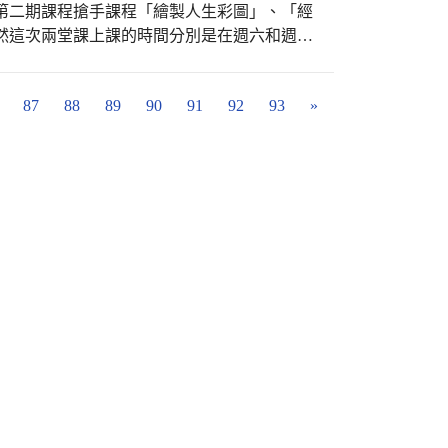
第二期課程搶手課程「繪製人生彩圖」、「經
然這次兩堂課上課的時間分別是在週六和週日
然不減，第一次上課的出席率都很高，專注活
人生彩圖》6/3-715每
87
88
89
90
91
92
93
»
-7-9每週日上午9-11時 #更多精彩課程請搜尋
y7QMxM #忠孝國小承辦111-112年西區樂齡學習中心