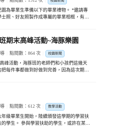
報導
點閱數：1512 次
校園新聞
園為畢業生準備以下的畢業禮物。 *邀請專
學士照、好友照製作成專屬的畢業相框，有質
學校點點滴滴美好的回憶。 *特別跟廠商訂
國小一年級的需求，經過老師多次細心的挑
。 *特製棗紅色的畢業證書夾裡夾著畢業生
班期末高峰活動~海豚樂園
生的祕密小檔案，看著證書裡的文字，也會讓
景。 *由臺中市政府專門為臺中市公私立幼
報導
點閱數：864 次
校園新聞
市長媽媽給畢業生的期許，恭禧畢業生從幼兒
行期末高峰活動，海豚班的老師們和小孩們這幾天
度進入嶄新的小學生活，翱翔於多元豐富的學
的把每件事都做到好做到完善，因為這次期末
禮物，記得喔！這是讀忠孝附幼專屬的畢業禮
入園一起參與的，海豚班的師生們都想要把最
高峰活動的當天一大早就海豚班的好鄰居長頸
師生們有先將要體驗的8個關卡，拍攝成影片，
欣賞完後就可以進行體驗，長頸鹿班的師生們
來玩1次嗎?這也是忠孝附幼班級數多的好
報導
點閱數：612 次
教學活動
活動喔！ 當天下午就是海豚班邀請家人們入
六年級畢業生開始，陸續頒發這學期的學習扶
要體驗這8個關卡也是要彎下腰來、低下頭來仔
的學生。 參與學習扶助的學生，或許在某個
主是由海豚班幼兒分別擔任，看著幼兒們認真