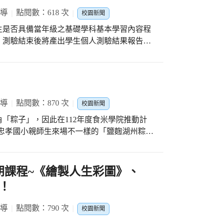
報導
點閱數：618 次
校園新聞
生是否具備當年級之基礎學科基本學習內容程
，測驗結束後將產出學生個人測驗結果報告，
時提供其所需學習扶助資源，協助學生完成學
，篩選測驗通過一關(一科)者可以獲得餅乾
乾及點心麵一包，而對於要測驗三科的孩子，
有神秘小禮物！ 這次忠孝國小利用
報導
點閱數：870 次
校園新聞
人次)，通過測驗的學生有250人次，當學生拿著
「粽子」，因此在112年度食米學院推動計
個期待又開心!恭喜這些過關斬將小勇士。
忠孝國小親師生來場不一樣的「鹽麴湖州粽」
濟圓營養師擔任講師，在她詳盡的解說並搭配
書下，讓我們認識不同於傳統肉粽的「鹽麴湖
先添加高粱酒、鹽麴、鹽、胡椒入味，內餡則
期課程~《繪製人生彩圖》、
只見老師跟愛心媽媽們熟能生巧的將粽葉摺出
！
及內餡，兩三下就完成不輸專業的「鹽麴湖州
創意，手中粽子的形狀也走個性化風格。儘管
報導
點閱數：790 次
校園新聞
食光也度過了粽香四溢的午後～