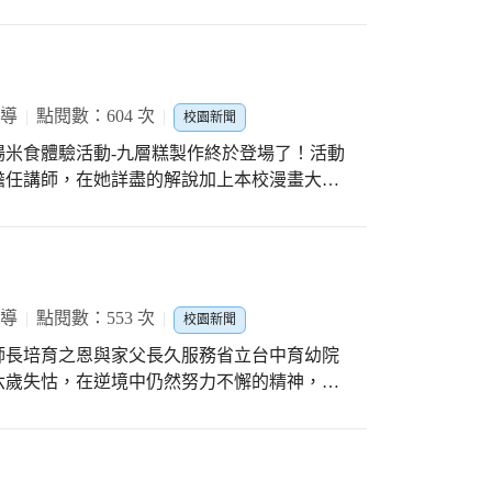
時，讓老師們點通或是再細講一次概念，藉此
海豚班幼兒對此次活動的重視與看重，真心覺
在原班不好意思發問，但在學習扶助的班級
進而樂於學習，因此，這週大家的笑靨耀眼到
報導
點閱數：604 次
校園新聞
米食體驗活動-九層糕製作終於登場了！活動
擔任講師，在她詳盡的解說加上本校漫畫大師
，志工們很快的抓到重點，迫不及待地大展身
作，過程中有人在製作粉漿時先加熱水導致攪
水，解決困境，之後就耐心的先倒入一層白漿
黑漿，再等待稍微凝固，如此步驟重複直到九
畢竟不是專家，十層、十二層的都有，大家也
報導
點閱數：553 次
校園新聞
味～
師長培育之恩與家父長久服務省立台中育幼院
六歲失怙，在逆境中仍然努力不懈的精神，特
，鼓勵本校失依兒童且努力向上、品行端正之