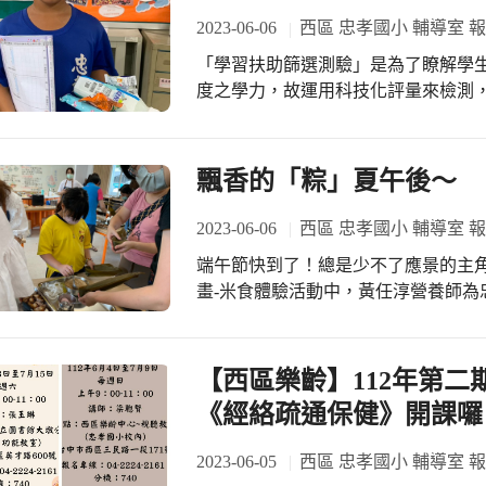
2023-06-06
西區 忠孝國小 輔導室 
「學習扶助篩選測驗」是為了瞭解學
度之學力，故運用科技化評量來檢測
供老師了解學生學習弱點，以及早即
力奠基。 為了讓這制式化的測驗不讓學生那麼緊張，輔導室在測驗前鼓勵孩子用
「闖關」的心態來面對挑戰，認真闖關
飄香的「粽」夏午後～
一個，通過兩關(兩科)者可以獲得餅
讓他們靜下心來慢慢測驗，通過者除了餅乾外還
2023-06-06
西區 忠孝國小 輔導室 
三個禮拜時間，共計施測537人(924
端午節快到了！總是少不了應景的主角
可以領取餅乾的通知單到輔導室時，個
畫-米食體驗活動中，黃任淳營養師為
製作。 活動當天邀請了大肚國小的陳
事先由陳莛璇老師製作圖文並茂的板
州粽」。所使用的圓糯米需在前一晚
【西區樂齡】112年第二
是經高粱酒和醬油醃漬過的三層肉，
《經絡疏通保健》開課囉
小漏斗狀，再依序放入糯米、板豬油
粽」！但是參加的學生則是不斷發揮
2023-06-05
西區 忠孝國小 輔導室 
如此，炎炎夏日裡我們的親師生在小