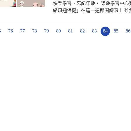
快樂學習、忘記年齡， 樂齡學習中心
絡疏通保健」在這一週都開課囉！ 雖
上午，但是學員們參與學習的熱情依
動、踴躍投入，很開心體驗講師所帶領的課程與氛圍。 《繪製
5
76
77
78
79
80
81
82
83
84
85
86
週六上午9-11時 《經絡疏通保健》6/4
【西區樂齡FB】https://reurl.cc/
課程