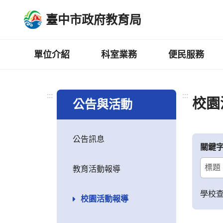
跳
臺中市政府教育局
到
主
要
內
單位介紹
科室業務
便民服務
容
區
:::
:::
校園
公告與活動
公告訊息
關鍵
教育活動報導
學校
校園活動報導