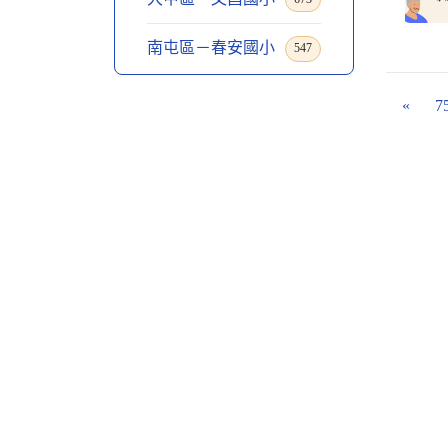
南屯區－春安國小
547
«
7