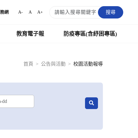
搜尋
A-
A
A+
務網
教育電子報
防疫專區(含紓困專區)
首頁
公告與活動
校園活動報導