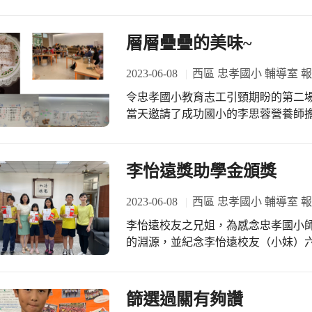
學習歷程遇到瓶頸，需要在小班教學
且負責任的說明與介紹就可以看得出
補強之前學習的不足處，學生們可能
得這次活動相當的用心與成功！
裡，跟老師的良好互動中，勇於發問
層層疊疊的美味~
天邊！
2023-06-08
西區 忠孝國小 輔導室 
令忠孝國小教育志工引頸期盼的第二場
當天邀請了成功國小的李思蓉營養師
陳莛璇老師精心書寫繪製的製作流程
手。 這是一項考驗耐力的客家糕點製
拌困難，這時講師及時出招趕緊加冷
李怡遠獎助學金頒獎
等候蒸煮，待稍微凝固時再倒入一層
層，不過那是理想狀況，現場的志工
2023-06-08
西區 忠孝國小 輔導室 
樂翻天，管它幾層都是層層疊疊的美
李怡遠校友之兄姐，為感念忠孝國小
的淵源，並紀念李怡遠校友（小妹）
捐款新台幣壹拾萬元整為本獎助學金
優良學生。 自109學年度起，已有30位學生受獎，本學期得獎名單共計有五位，今
天早上由許玲玲校長代為頒獎。
篩選過關有夠讚