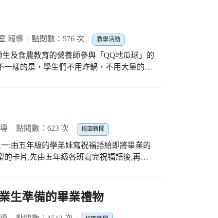
室 報導
點閱數：576 次
教學活動
師生及食農教育的營養師參與「QQ地瓜球」的
不一樣的是，學生們不用炸鍋，不用大量的油
米粉、熱水，放入揉麵袋揉勻後，分切，再用
一些玄米油，將糯米地瓜糰煎熟、滾熟後，就
報導
點閱數：623 次
校園新聞
之一:由五年級的學弟妹寫祝福語給即將畢業的
型的卡片,先由五年級各班寫完祝福語後,再用
心意~祝福學長姊在國中生涯,雖然課業會較
的是他們永遠是忠孝人,母校永遠張開雙臂歡迎
業生準備的畢業禮物