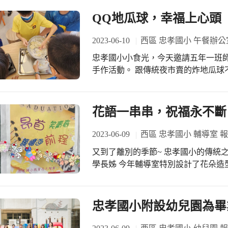
QQ地瓜球，幸福上心頭
2023-06-10
西區 忠孝國小 午餐辦公
忠孝國小小食光，今天邀請五年一班
手作活動。 跟傳統夜市賣的炸地瓜球
來油炸，而是先將地瓜蒸熟，加入糯
章魚燒的烤盤放置在卡斯爐上，加入
可以享受同樣的美味囉！ 這次的體驗，也讓參與的501師生們，個個「幸福上心
花語一串串，祝福永不斷
頭」！
2023-06-09
西區 忠孝國小 輔導室 
又到了離別的季節~ 忠孝國小的傳統
學長姊 今年輔導室特別設計了花朵造
麻繩及愛心木夾夾起學弟妹對學長姐的
艱辛,但仍能保有童年的快樂,更重要
他們返校!
忠孝國小附設幼兒園為畢