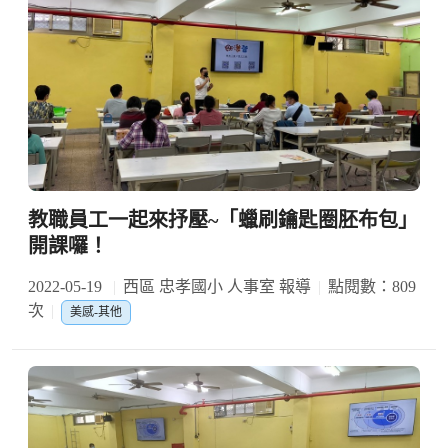
教職員工一起來抒壓~「蠟刷鑰匙圈胚布包」
開課囉！
2022-05-19
西區 忠孝國小 人事室 報導
點閱數：809
次
美感-其他