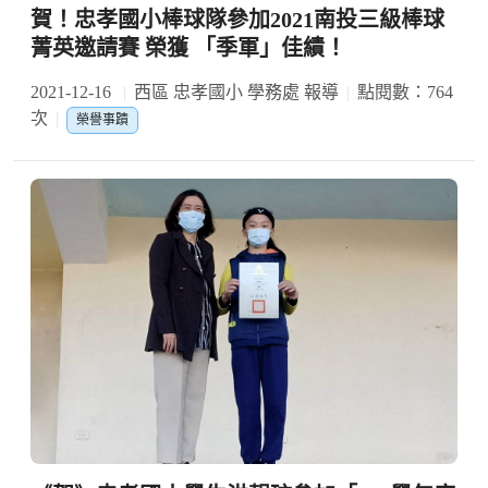
賀！忠孝國小棒球隊參加2021南投三級棒球
菁英邀請賽 榮獲 「季軍」佳績！
2021-12-16
西區 忠孝國小 學務處 報導
點閱數：764
次
榮譽事蹟