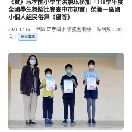
《賀》忠孝國小學生洪靚玹參加「110學年度
全國學生舞蹈比賽臺中市初賽」榮獲一區國
小個人組民俗舞《優等》
2021-12-16
西區 忠孝國小 學務處 報導
點閱數：785
次
榮譽事蹟