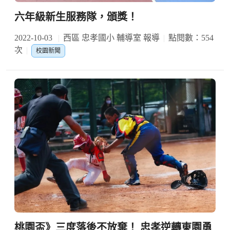
六年級新生服務隊，頒獎！
2022-10-03
西區 忠孝國小 輔導室 報導
點閱數：554
次
校園新聞
桃園盃》三度落後不放棄！ 忠孝逆轉東園勇