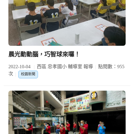
晨光動動腦，巧智球來囉！
2022-10-04
西區 忠孝國小 輔導室 報導
點閱數：955
次
校園新聞