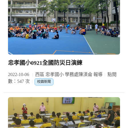
忠孝國小0921全國防災日演練
2022-10-06
西區 忠孝國小 學務處陳渼侖 報導
點閱
數：547 次
校園新聞