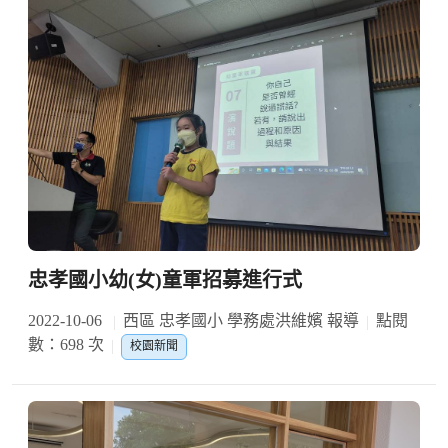
忠孝國小幼(女)童軍招募進行式
2022-10-06
西區 忠孝國小 學務處洪維嬪 報導
點閱
數：698 次
校園新聞