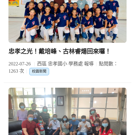
忠孝之光！戴培峰、古林睿煬回來囉！
2022-07-26
西區 忠孝國小 學務處 報導
點閱數：
1263 次
校園新聞