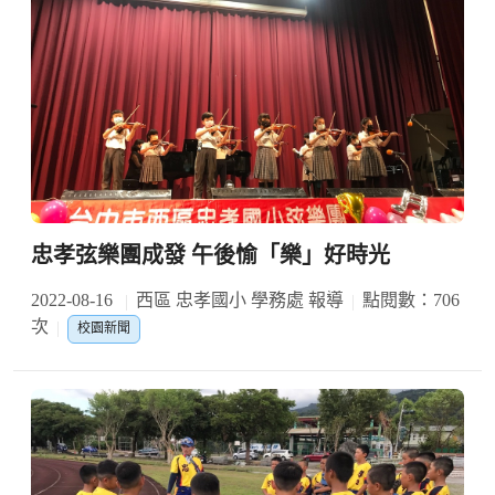
忠孝弦樂團成發 午後愉「樂」好時光
2022-08-16
西區 忠孝國小 學務處 報導
點閱數：706
次
校園新聞