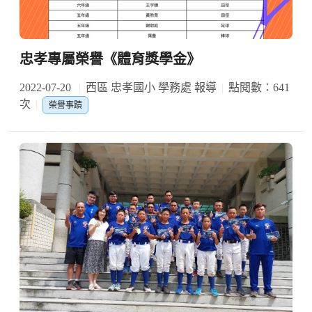
忠孝專屬榮譽《體育獎學金》
2022-07-20
西區 忠孝國小 學務處 報導
點閱數：641
次
榮譽事蹟