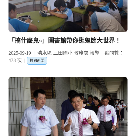
「搞什麼鬼~」圖書館帶你逛鬼節大世界！
2025-09-19
清水區 三田國小 教務處 報導
點閱數：
478 次
校園新聞