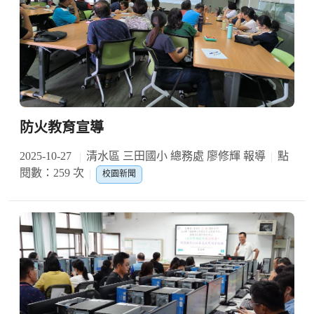
防火教育宣導
2025-10-27
清水區 三田國小 總務處 廖修輝 報導
點
閱數：259 次
校園新聞