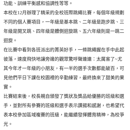
功能、訓練平衡感和協調性等等。
本校在12月辦理了精采的全校班際跳繩比賽，每個年級規劃
不同的個人賽項目，一年級是基本跳、二年級是跑步跳、三
年級是開叉跳、四年級是體側迴旋跳、五六年級則是一跳二
迴旋。
在比賽中看到各班派出的菁英好手，一條跳繩握在手中此起
彼落，速度飛快地讓旁邊的觀眾驚呼聲連連：太厲害了~尤
其今年才一年級的小朋友，有一半的選手次數都能破百，可
見他們平日下課在校園裡的辛勤練習，最終換來了甜美的果
實。
比賽結束後，校長親自頒發了獎狀及獎品給優勝的班級和選
手，並對所有參賽的班級和選手表示讚揚和感謝，也希望代
表本校參加區域複賽的班級，能繼續發揮體育精神，為校爭
光。