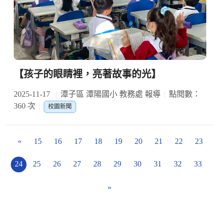
【孩子的眼睛裡，亮著故事的光】
2025-11-17
潭子區 潭陽國小 教務處 報導
點閱數：
360 次
校園新聞
«
15
16
17
18
19
20
21
22
23
24
25
26
27
28
29
30
31
32
33
»