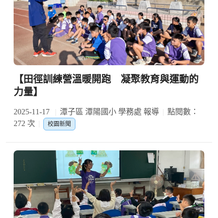
【田徑訓練營溫暖開跑 凝聚教育與運動的
力量】
2025-11-17
潭子區 潭陽國小 學務處 報導
點閱數：
272 次
校園新聞