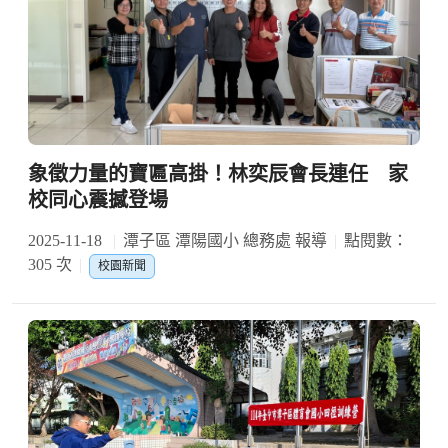
象徵力量的寶匾高掛！林奕辰會長連任 家
校同心震撼登場
2025-11-18
潭子區 潭陽國小 總務處 報導
點閱數：
305 次
校園新聞