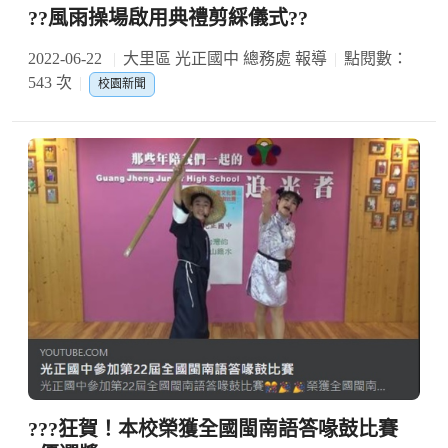
??風雨操場啟用典禮剪綵儀式??
2022-06-22
大里區 光正國中 總務處 報導
點閱數：
543 次
校園新聞
???狂賀！本校榮獲全國閩南語答喙鼓比賽