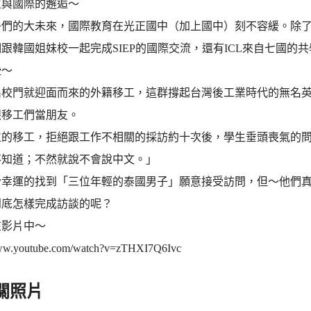
生與國際的邂逅～
子們的大未來，國際教育在光正國中（加上國中）刻不容緩。除
跟韓國姐妹校一起完成SIEP的國際交流，還有ICL來自七國的
些～
出校門就迎面而來的外籍移工，這群撐起台灣後工業時代的無名
跟移工們當朋友。
位的移工，拒絕跟工作不相關的採訪約十次後，學生垂頭喪氣的
不知道；不然就說不會說中文。」
於幸運的找到「三位年輕的泰國男子」願意接受訪問，但～他們
到底怎樣完成訪談的呢？
在影片中～
www.youtube.com/watch?v=zTHXI7Q6Ivc
關照片