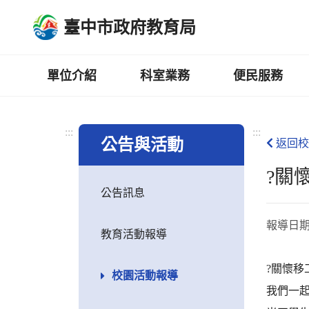
跳
臺中市政府教育局
到
主
要
內
單位介紹
科室業務
便民服務
容
區
:::
:::
公告與活動
返回校
?關
公告訊息
報導日
教育活動報導
?關懷移
校園活動報導
我們一