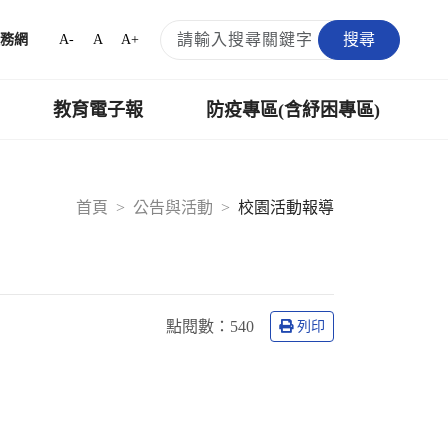
搜尋
A-
A
A+
務網
教育電子報
防疫專區(含紓困專區)
首頁
公告與活動
校園活動報導
點閱數：
540
列印