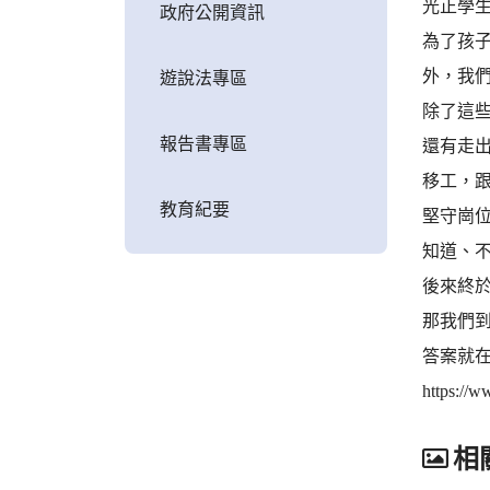
光正學
政府公開資訊
為了孩
外，我們
遊說法專區
除了這
報告書專區
還有走
移工，
教育紀要
堅守崗
知道、
後來終
那我們
答案就
https://
相