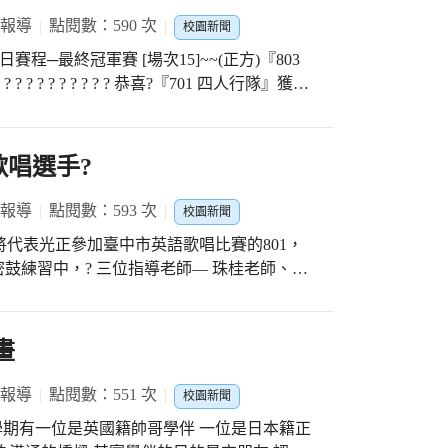
 報導
點閱數：590 次
校園新聞
日賽程─最終冠軍賽 [場次15]~~(正方)『803
h?v=5Os49AvhG-Q #配合校本特色課程--「尬電正學堂~
入第六屆 #感謝今天擔任主席：黃立源主任 #
歌唱選手?
外聘李順涼校長、外聘劉名斐校長、外聘廖孟
參與的班級選手以及各班導師對比賽的支持 #第
 報導
點閱數：593 次
校園新聞
od Words #做好事 Do Good Deeds #存好
即將代表光正參加臺中市英語歌唱比賽的801，
鼓練習中，? 三位指導老師— 珠桂老師、玉
苦?用心指導， 在臺中市英語歌唱比賽停辦兩年後
?️）的佳績！? 今天玉琳老師更邀請到～ 屢
畫
 熱情與豐富情感的渲染力?❤️‍? 足足感動?
們歌唱時眼神裡都更充滿亮光✨ 更加充滿自信
 報導
點閱數：551 次
校園新聞
? 給予孩子們這樣充滿活力的歌唱體驗！? ?
學期有一位是英國籍帥哥學伴 一位是日本籍正
?感謝全英語老師到場給予支持與建議 ?感謝祥