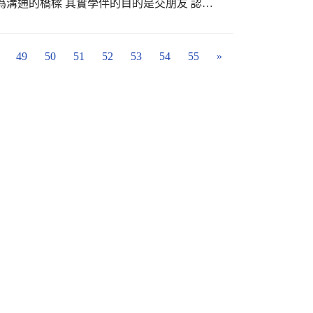
為溝通的橋樑 其實學伴的目的是交朋友 認識
子們奪得佳績? #光正老師好有愛 #就讀光正
以同學不用太害怕跟外國人溝通喔 而且有台大
天道酬勤
你是否也心動了呢? 每週四社團活動時間將會在
就一起加入吧~ Let's Go! #光正國中 #
49
50
51
52
53
54
55
»