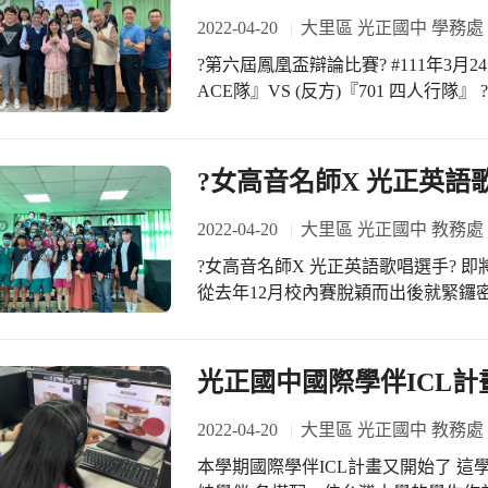
2022-04-20
大里區 光正國中 學務處
?第六屆鳳凰盃辯論比賽? #111年3月24
ACE隊』VS (反方)『701 四人行隊』 ? ? ? ? ? ? ? ? ? ? ? 恭喜?『701 四人行隊』獲得
冠軍！！！ 恭喜?『803 ACE隊』獲得亞軍！！！ ? ? ? ? ? ? ? ? ? ? ? 影片連結：
https://www.youtube.com/watc
光正思辯秀」 #光正校內辯論比賽已進
?女高音名師X 光正英語
感謝今天的評判老師：張祥宜校長、
諄主任、許紘瑋組長 #感謝所有組隊
2022-04-20
大里區 光正國中 教務處
十一屆三好校園實踐學校 #說好話 Speak Go
?女高音名師X 光正英語歌唱選手? 
心 Think Good Thoughts
從去年12月校內賽脫穎而出後就緊鑼密
琳老師、志沛老師?‍??‍? 都非常辛
盼能延續前兩年光正拿下甲等（最高榮譽
屢在各聲樂比賽奪得佳績?️ 更獲選國家音樂廳遴選之「樂壇新秀」的?周雅萍老師✨
光正國中國際學伴ICL計
歌聲如天籟又充滿教學熱忱的雅萍老師?‍?
了在場的學生及指導老師們！? 孩子
2022-04-20
大里區 光正國中 教務處
熱情?地歌唱， 真的超級感謝?雅萍老師
本學期國際學伴ICL計畫又開始了 這
感謝玉琳老師、南一嬑芳小姐的促成 