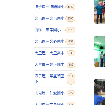
潭子區－潭陽國小
2340
北屯區－北屯國小
2090
西區－忠孝國小
1573
北屯區－文心國小
1158
大里區－大里高中
935
大里區－光正國中
885
潭子區－華盛頓國
819
小
北屯區－仁愛國小
772
大甲區－文昌國小
673