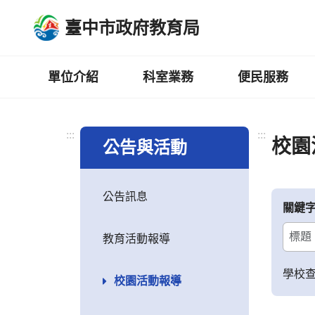
跳
臺中市政府教育局
到
主
要
內
單位介紹
科室業務
便民服務
容
區
:::
:::
校園
公告與活動
公告訊息
關鍵
教育活動報導
學校
校園活動報導