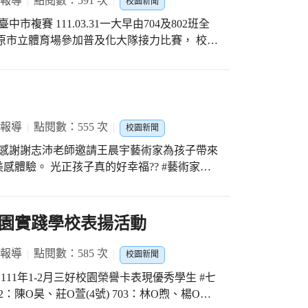
 報導
點閱數：591 次
校園新聞
好的自己
賽 111.03.31一大早由704及802班全
原市立體育場參加普及化大隊接力比賽， 校長
預祝班級選手「旗開得勝」、再創佳績！ 讓我
賽成績704班榮獲臺中市第４名? #感謝704班指導
連宜文組長 #感謝704班導師黃瓊慧老師 #感謝
組長所有後勤的支援與會場服務
 報導
點閱數：555 次
校園新聞
程 感謝謝志沛老師邀請王晨宇藝術家為孩子帶來
體驗。 光正孩子真的好幸福?? #藝術家入
園實踐學校表揚活動
 報導
點閱數：585 次
校園新聞
11年1-2月三好校園榮譽卡表現優秀學生 #七