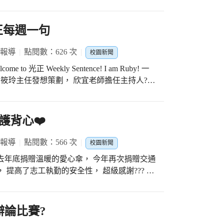
O諭、林O
l! 光正每週一句
 報導
點閱數：626 次
校園新聞
come to 光正 Weekly Sentence! I am Ruby! 一
校各班級導師對三好校園推動的支持並融入班級
” 由筱玲主任發想策劃， 欣宜老師擔任主持人?，
Good Words #做好事 Do Good Deeds #
錄製符合生活情境、校園紀事及時事的教學內
’s be a Bilingual!光正雙語人”集點活動
每週神秘嘉賓的老師唸出每週一句， 還可以一
護背心❤️
猜每週神秘嘉賓的！ 連雙語教育訪視委員都很讚
ce 」的活動呢！ ?你今天集點了嗎？快來找老師唸
 報導
點閱數：566 次
校園新聞
人」抽獎豐富獎項等著你喔！！！ ?光正國中校
繼去年底捐贈溫暖的愛心傘， 今年再次捐贈交通
du.tw/ 點選每週一句圖片右下角就可以聽到每週一句教
提高了志工執勤的安全性， 超級感謝??? #
中 #學校本位國際教育精進計畫SIEP-全市7所
外師共聘計畫-全市14所國中 #教育部學校國際化
雙語教育大步向前走???
辯論比賽?