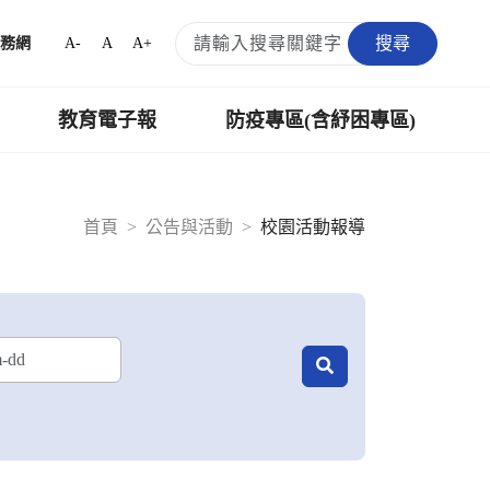
搜尋
A-
A
A+
務網
教育電子報
防疫專區(含紓困專區)
首頁
公告與活動
校園活動報導