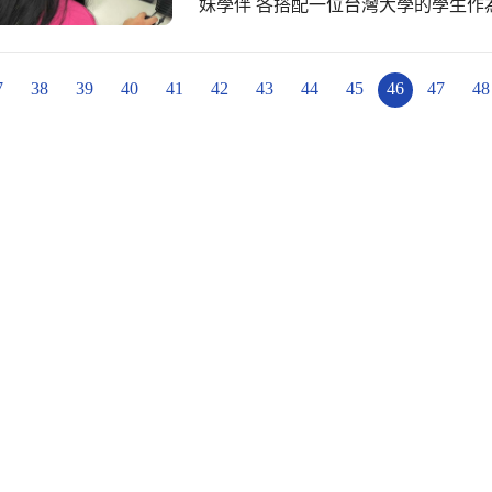
妹學伴 各搭配一位台灣大學的學生作
宜校長及筱玲主任關心與支持 ?期盼孩
不同的文化 語言只是溝通的工具 所
幸福保證 #在光正成為更好的自己 #
的大學學伴協助翻譯 又可練習英文 
線上見面喔~ 每週都有不同的主題喔~ 有興趣
7
38
39
40
41
42
43
44
45
46
47
48
國際學伴 #國際教育