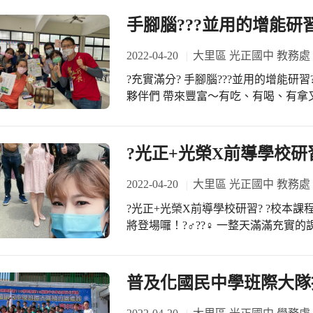
手腳腦???並用的增能研習?️‍
2022-04-20
大里區 光正國中 教務處
?充實滿分? 手腳腦???並用的增能研習?
夥伴們 帶來豐富～有吃、有喝、有拿
共好」的素養? 不僅讀萬卷書，還行萬里路！
慧老師?‍? 講題：粉彩療癒畫?～融入健體
的成就感與被療癒的幸福感? 2️⃣ 講師
?光正+光榮X前導學校研
浪漫? ➡️因本校咖啡樹而發展的課程
層， 上面再放顆咖啡豆☕️ 一秒變網美? 
2022-04-20
大里區 光正國中 教務處
坑發展協會?‍?素鈴理事 講題：?植物
?光正+光榮X前導學校研習? ?校本課
事? 2️⃣ 講師：密逃天王?‍?林威宇組長
將登場囉！?‍♂️??‍♀️ 一整天滿滿
地元素結合，?? 搭配動人的愛情故事?
富的特色課程！ 包含粉彩畫?、400次咖啡
饒富趣味的體驗！ ?感謝?來參加的
有吃有喝又有拿！? 超～期～待～的！? 擔
都感動? 紛紛詢問我們的課程發展！ 
別到竹仔坑社區進行活動前最後探勘，??
普及化國民中學班際大隊
謝?校長的全力支持與一同行前探勘， ?
加上之前發展課程的尬電正學堂及社會
生幫忙研習前置作業與撤場收拾！ #在
無數次！！！? 帶著愜意輕快的心❤️ 