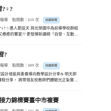
♀️?️
 報導
點閱數：610 次
校園新聞
️‍♀️?️ ✨愚人節這天 與光榮國中為前導學校群組
又療癒的饗宴?? 更發揮新課綱「自發、互動、
?‍♀️? ?上午場～療癒手作? 1️⃣ 講師：純
領域??‍♀️ ➡️藝術?治療的舒壓妙方～ 有手作
：筱玲主任、玉娟老師?‍? 講題：☕️400次咖啡的
習?
， 自己手打的綿密奶泡與鮮奶形成的美麗漸
?下午場～行腳親近自然Go!? 1️⃣ 講師：竹仔
 報導
點閱數：609 次
校園新聞
染DIY ➡️天然的植物染布袋，滿滿的在地文化故
程設計增能與素養導向教學設計分享☕️ 明天即
 講題：?竹仔坑之心??‍♀️?行動解謎 ➡️與社區在
充實的課程分享， 將帶領友校教師們體驗光正紮實豐
， 以及921地震當年的時空?， 知性、感動?又
☕️、植物染DIY?、竹仔坑秘境解謎?️‍♀️⋯
友校教師們都嘖嘖稱奇， 學習積極投入，讓講師
任密逃小天使的教務團隊， 這兩天還特
?感謝?講師用心籌備與講解，立即圈粉！ ?感
‍♀️? 還巧遇健民里進興里長親切地招呼?，
接力錦標賽臺中市複賽
感謝?教務處團隊所有夥伴 ?感謝?905優質學
領域教師群到場蒐集資料及踏查， 已經走訪
光正成為更好的自己 #光正優質課程發展 #新
好好體驗光正特色校本課程吧！✌️ #光正老師最