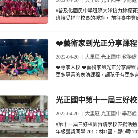
2022-04-20
大里區 光正國中 學務處
課綱前導學校計畫
用心 #光正校本課程 #在光正成為更
#普及化國民中學班際大隊接力錦標賽臺中市複
班接受祥宜校長的授旗， 前往臺中豐
除勉勵選手們平日訓練的辛苦外， 更
們為他們加油?！ 狂賀佳績─??? ?比
教練蔡宛庭老師 #感謝802班指導教練
❤️藝術家到光正分享課程
802班導師許惠珠老師 #感謝連宜文
2022-04-20
大里區 光正國中 教務處
❤️專家入校 ❤️藝術家到光正分享課
更多專業的表演課程，讓孩子有更多美感
校 #表演藝術課 #光正國中
光正國中第十一屆三好校
2022-04-20
大里區 光正國中 學務處
#第十一屆三好校園實踐學校表揚活動 1
年級獲獎同學 701：林O堅、鄭O暐 702：陳O昊、莊O萱(4號) 703：林O煦、楊O晏