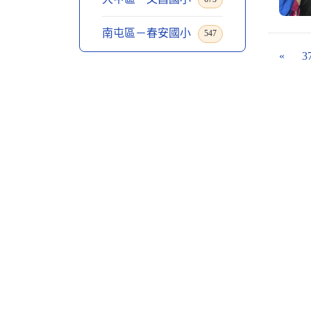
南屯區－春安國小
547
«
3