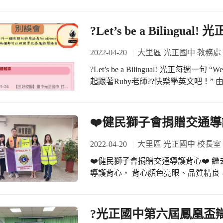
704：陳O潔、張O鈺 705：李O翰、林O辰 706：蕭O惠、蘇O綺 707：邱
勳 708：王O蓁、吳O諺 #八年級獲獎同學 801：賴O蓁、陳O于 802：林O馨、張O軒
803：許O浚、蕭O博 804：林O孜、劉O龍 805：邱O誠、蔡O姍 806：林O緯、張O
?Let’s be a Bilingua
晴 807：蕭O羲、劉O妤 808：黃O茹、陳O巧 809：李O嫻、陳O瑀 #九年級獲獎同學
901：林O而、謝O澤 902：吳O馨、林O欣 903：蕭O靚、林O德 904：陳O鈿、甘O
2022-04-20
大里區 光正國中 教務處
庭 905：許O鈴、陳O洋 906：許O喻、林O耘 907：游O瑜、廖O嘉 908：羅O凱、黃
?Let’s be a Bilingual! 光正每週一句 “Wel
O琳 恭喜以上獲獎同學！ #感謝全
起跟著Ruby老師?‍?快樂學英文吧！
經營課程 #優質光正三好校園 #說好話 Speak 
邀請不同的老師擔任每週神秘嘉賓? 
存好心 Think Good Thoughts
容， 讓全校師生一起快樂學英語? 學生對”Let
也更加踴躍了！? ✨更驚喜的是找到
❤️健民獅子會捐贈交通導
次集兩點呢！✌️ 孩子們超級熱衷在
賞我們「每週一句Weekly Senten
2022-04-20
大里區 光正國中 校長室
每週一句集點吧！ ?期末「光正雙語
❤️健民獅子會捐贈交通導護背心❤️ 
網同步放送中 https://gjjh.tc.e
導護背心， 背心顏色亮眼、品質精良， 
學喔！ #雙語教育計畫高階-全市3所國
感謝英如隊長引介 #感謝健民獅子會
國中 #國際學伴計畫-全市7所國中 #
前導學校-全市4所國中 #光正國際教育
?光正國中第六屆鳳凰盃