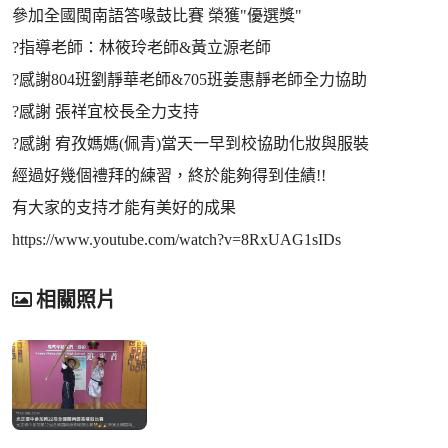
參加全國閩南語答喙鼓比賽 榮獲"優選獎"
?指導老師：林筱玲老師&黃立源老師
?感謝804班劉靜華老師&705班姜惠靜老師全力協助
?感謝 張祥宜校長全力支持
?感謝 宥孜媽媽(佩青)當天一早到校協助化妝與服裝
經過好幾個禮拜的練習，終於能夠得到佳績!!
有大家的支持才能有美好的成果
https://www.youtube.com/watch?v=8RxUAG1sIDs
相關照片