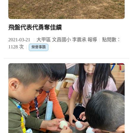
飛盤代表代勇奪佳績
2021-03-21
大甲區 文昌國小 李震承 報導
點閱數：
1128 次
榮譽事蹟