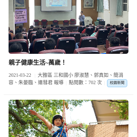
親子健康生活~萬歲！
2021-03-22
大雅區 三和國小 廖淑慧、郭真如、簡涓
容、朱晏臨、連彗君 報導
點閱數：702 次
校園新聞