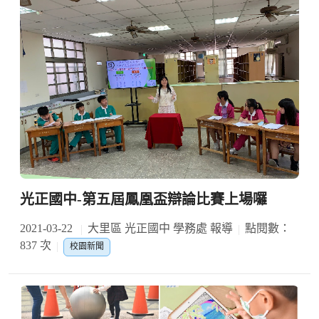
光正國中-第五屆鳳凰盃辯論比賽上場囉
2021-03-22
大里區 光正國中 學務處 報導
點閱數：
837 次
校園新聞