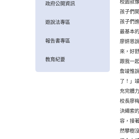
校園就
政府公開資訊
孩子們
孩子們
遊說法專區
最基本
報告書專區
廖妍恩
來，好舒
教育紀要
跟我一
詹竣惟
了！」
充完體
校長廖
決繩索
容，接
然攀樹