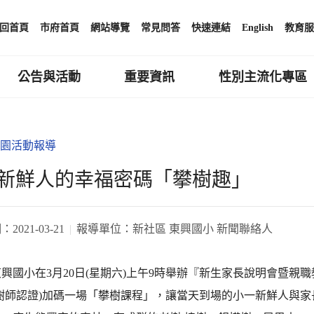
回首頁
市府首頁
網站導覽
常見問答
快速連結
English
教育服
公告與活動
重要資訊
性別主流化專區
園活動報導
新鮮人的幸福密碼「攀樹趣」
期：
2021-03-21
報導單位：
新社區 東興國小 新聞聯絡人
興國小在3月20日(星期六)上午9時舉辦『新生家長說明會暨親
攀樹師認證)加碼一場「攀樹課程」，讓當天到場的小一新鮮人與