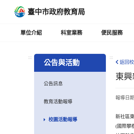
跳
臺中市政府教育局
到
主
要
內
單位介紹
科室業務
便民服務
容
區
:::
:::
公告與活動
返回校
東興
公告訊息
報導日
教育活動報導
新社區東
校園活動報導
(國際