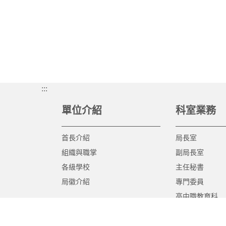
:::
單位介紹
科室業務
首長介紹
局長室
組織與職掌
副局長室
各級學校
主任秘書
局徽介紹
專門委員
高中職教育科
國中教育科
國小教育科