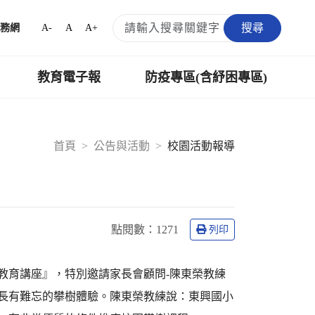
搜尋
A-
A
A+
務網
教育電子報
防疫專區(含紓困專區)
首頁
公告與活動
校園活動報導
點閱數：
1271
列印
職教育講座』，特別邀請家長會顧問-陳東榮教練
家長有難忘的攀樹體驗。陳東榮教練說：東興國小