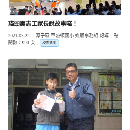
貓頭鷹志工家長說故事囉！
2021-03-25
潭子區 華盛頓國小 媒體事務組 報導
點
閱數：990 次
校園新聞