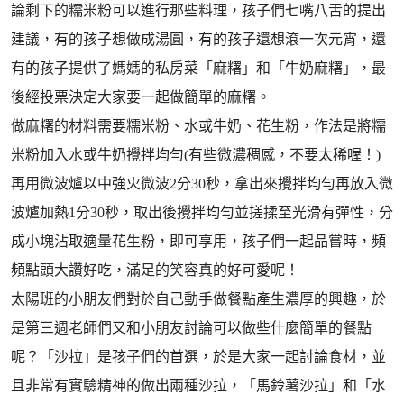
論剩下的糯米粉可以進行那些料理，孩子們七嘴八舌的提出
建議，有的孩子想做成湯圓，有的孩子還想滾一次元宵，還
有的孩子提供了媽媽的私房菜「麻糬」和「牛奶麻糬」，最
後經投票決定大家要一起做簡單的麻糬。
做麻糬的材料需要糯米粉、水或牛奶、花生粉，作法是將糯
米粉加入水或牛奶攪拌均勻(有些微濃稠感，不要太稀喔！)
再用微波爐以中強火微波2分30秒，拿出來攪拌均勻再放入微
波爐加熱1分30秒，取出後攪拌均勻並搓揉至光滑有彈性，分
成小塊沾取適量花生粉，即可享用，孩子們一起品嘗時，頻
頻點頭大讚好吃，滿足的笑容真的好可愛呢！
太陽班的小朋友們對於自己動手做餐點產生濃厚的興趣，於
是第三週老師們又和小朋友討論可以做些什麼簡單的餐點
呢？「沙拉」是孩子們的首選，於是大家一起討論食材，並
且非常有實驗精神的做出兩種沙拉，「馬鈴薯沙拉」和「水