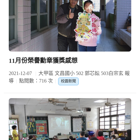
11月份榮譽勳章獲獎感想
2021-12-07
大甲區 文昌國小 502 郭芯妘 503白宗玄 報
導
點閱數：716 次
校園新聞