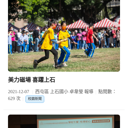
美力磁場 喜躍上石
2021-12-07
西屯區 上石國小 卓韋瑩 報導
點閱數：
629 次
校園新聞