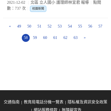
2021-12-02
北區 立人國小 護理師林宜君 報導
點閱
數：737 次
校園新聞
«
49
50
51
52
53
54
55
56
57
58
59
60
61
62
63
»
交通指南
教育局電話分機一覽表
隱私權及資訊安全政策
網站服務條款
無障礙宣告