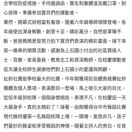
合學校防疫措施，手持邀請函，實名制量體溫及戴口罩，耐
心排隊，準備參加寶貝們的運動會。
果然，開幕式就相當有看頭，隨著六年級導師領隊登場，各
年級使出渾身解數，創意十足，精彩萬分，自然是掌聲不
斷，爸爸媽媽更是努力拍下寶貝們表演的精彩畫面。接下來
是一連串的頒獎活動，感謝為上石國小付出的社區賢達人
士、宮廟、家長委員、教育志工和資深教師，在校慶運動會
這天讓全校師生謝謝他們對上石國小的愛護與照顧。
扯鈴社團是學校最大的社團，今年剛獲得民俗體育競賽扯鈴
團體及個人獎項，表演節目一登場，馬上吸引大家的目光，
從低年級到校隊，個個身懷絕技，表現不凡，在校慶這一天
大展身手，真的太精彩了！接著，由剛獲得台中市舞蹈比賽
現代舞特優第一名舞蹈校隊上場，一開場，氣勢非凡，孩子
們曼妙的舞姿和享受舞蹈的神情，隨著主持人的旁白，在音