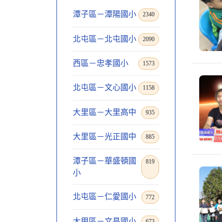
潭子區－潭陽國小
2340
北屯區－北屯國小
2090
西區－忠孝國小
1573
北屯區－文心國小
1158
大里區－大里高中
935
大里區－光正國中
885
潭子區－華盛頓國
819
小
北屯區－仁愛國小
772
大甲區－文昌國小
673