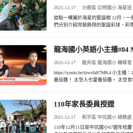
我會唱歌。」有孩子回答：「我喜歡
2021-12-17
沙鹿區 公明國小 海星班
可愛說：「我喜歡我自己，因為我會
妝點一棵屬於海星的聖誕樹 12月，
們分別介紹完裝飾用的聖誕彩球、彩
接著讓孩子們圍繞著聖誕樹環坐，掛上
樹，在輪流等待的時間還會伸手摸摸
官體驗。過程中孩子們也需要透過觀
龍海國小英語小主播#04 Mar
樹都可以被點亮起來，培養美感經驗。
福的事，期待接下來一系列的聖誕活
2021-12-17
龍井區 龍海國小 輔導室
https://youtu.be/izwefa87MK4 
番茄醬！ 太空人也愛番茄醬。 太空
點。 科學家做出火星番茄醬！ 因為火星的泥土、溫度跟水，都跟地球不一樣， 所
以科學家在地球上模擬了火星的環境來種
-------------------------------ICRT News for 
110年家長委員授證
2021-12-17
和平區 中坑國小 總務處
110年12月11日是中坑國小67週年