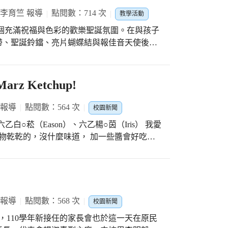
我自己，因為我會幫忙丟垃圾。」還有孩子更
 李育竺 報導
點閱數：714 次
教學活動
偷偷看著這個世界。」
一個充滿祝福與色彩的歡樂聖誕氛圍。在與孩子
帶、聖誕鈴鐺、亮片蝴蝶結與報佳音天使後，
一項項的飾品。 看著小海星們親手佈置聖誕
聖誕樹的枝葉，感受毛毛刺刺的觸感，增加感
察整體，學習將裝飾品盡量分散開，以讓整棵
z Ketchup!
 可以與小海星一起裝飾聖誕樹，是一件很幸
動，可以讓整個月充滿滿滿的聖誕幸福感。
 報導
點閱數：564 次
校園新聞
小主播：六乙白○菘（Eason）、六乙楊○茵（Iris） 我愛
食物乾乾的，沒什麼味道， 加一些醬會好吃一
番茄。 做出來的番茄醬，一樣很好吃！ ---
Kids
 報導
點閱數：568 次
校園新聞
校慶，110學年新接任的家長會也於這一天在原民