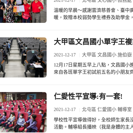
2021-12-17
北屯區 文心國小 教務處
位同學專注於比賽的眼神、料敵於先
溫暖的早晨～感謝雲濟慈善會、臺中
張、刺激的競賽，比賽結果已經出來了！ 恭喜從競賽中脫穎而出的班級、
暖，致贈本校弱勢學生禮券及助學金
分並列、增額錄取）： 獲勝班級： 第一名 1
107 個人組： 第一名 108 楊純媜 第二名 103 傅宥淂 第三名 101 張詠筌、110 陳冠
源、110 盧宥呈 第六名 101 吳宛勳、102 楊承叡
大甲區文昌國小單字王複
明主任雅全老師佳玲老師到場指導 #
2021-12-17
大甲區 文昌國小 施伯嶽
12月17日星期五早上八點，文昌國小
來自各班單字王初試前五名的小朋友
從入學以來所學的聯絡簿裡頭的單字
五、六年級要寫一百題，這是從120
限公司用行動支持這個活動，熱情贊助
仁愛性平宣導:有一套!
券、第二名頒發100元圖書禮券。 今天上場的共有62位學生，沒有人缺席。大家都
視為是一種很高的榮譽，很重視這樣
2021-12-17
北屯區 仁愛國小 輔導室
績尚未出爐，但是從以往的經驗，常
學校性平宣導做得好，全校師生家長沒煩惱。 大家戴口罩到視聽教
般。我們很有信心的說，在文昌國小
活動。輔導組長播映（我是身體的主
劃的1200單字，熟稔十之八九。有