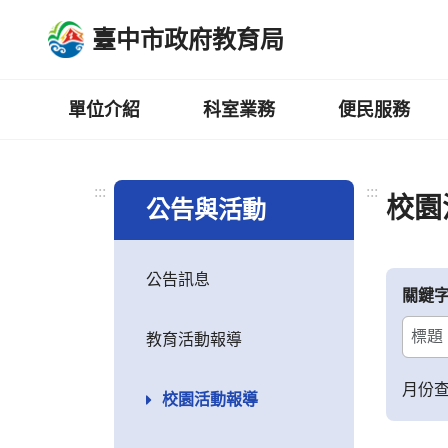
跳
臺中市政府教育局
到
主
要
內
單位介紹
科室業務
便民服務
容
區
:::
:::
校園
公告與活動
公告訊息
關鍵
教育活動報導
月份
校園活動報導