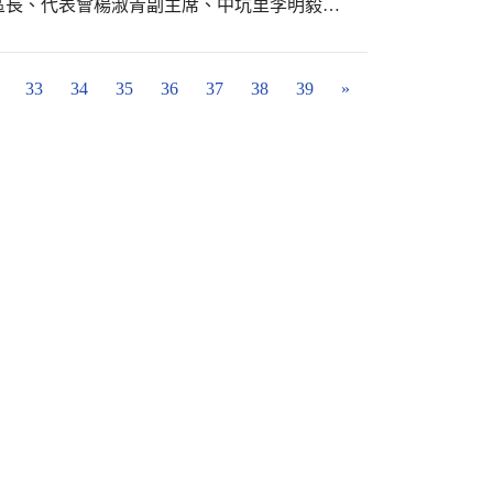
區長、代表會楊淑青副主席、中坑里李明毅里
萬文會長連任。
33
34
35
36
37
38
39
»