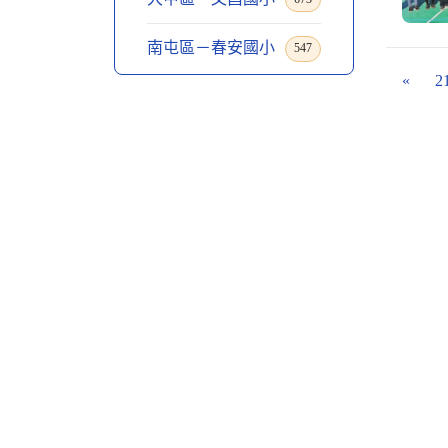
南屯區－春安國小
547
«
2