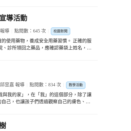
的主人，如果別人刻意碰觸你，讓你覺得不舒
脫穎而出的這些學生，更是其中的佼佼者，在
未來的學習生涯中，英文必定能成為他們的亮眼科目和利器。 大甲區文昌國小
信任的人…等重要關鍵概念，確實應用於生活
宣導活動
重要
協助，讓每個學生從小就體認自己才是身體主
 報導
點閱數：645 次
校園新聞
的使用藥物，養成安全用藥習慣。 正確的服
從醫院、診所領回之藥品，應確認藥袋上姓名，並
開水服用。 3.忘記服藥時，若未超過二小時，
是否完整，外用藥不得內服。 5.最好避免同時
而定，如無法避免，應告知醫師及尋求專業人
，避光、避熱、避潮濕，如有異樣即不可再服
 邱昱嘉 報導
點閱數：834 次
教學活動
痛貼布請勿貼在有傷口處，以免造成感染。
我與我的家」，在「我」的這個部分，除了讓
的自己，也讓孩子們透過觀察自己的膚色、臉
子們彼此分享後，繪畫的作品製作成學習單，
猜猜看的有獎徵答活動，藉此提供孩子們更多
喜歡我自己」的導讀設計學習單，期待能夠藉
樹
或特色。有孩子回答：「我喜歡我自己，因為