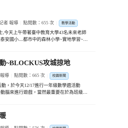
記者 報導
點閱數：655 次
教學活動
士,今天上午帶著臺中教育大學43名未來老師
泰安國小....都市中的森林小學~實地學習~分
準備教案,教學唱作俱佳 #師培生很有成就感,小朋友更
助
~BLOCKUS攻城掠地
 報導
點閱數：665 次
校園新聞
，於今天12/17進行一年級數學週活動
同學動腦來進行遊戲，當然最重要在於為班級及
US攻城掠地」數學週活動為了讓各班同學提早
，期間由各班數學老師指導、由各班先進行班
暖
級參與競賽。 為求競賽公平，另
的評審、監察員。而我們發現競賽過程中，每