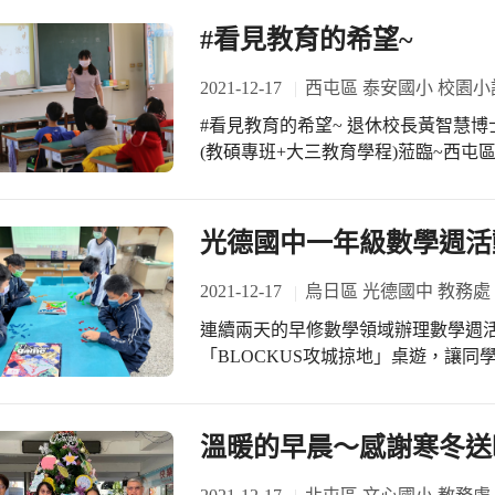
#看見教育的希望~
2021-12-17
西屯區 泰安國小 校園小
#看見教育的希望~ 退休校長黃智慧博
(教碩專班+大三教育學程)蒞臨~西屯區
組入班閱讀教育........... #事先
喜歡 #感謝教務處翁嘉興主任全力協
光德國中一年級數學週活動
2021-12-17
烏日區 光德國中 教務處
連續兩天的早修數學領域辦理數學週活動
「BLOCKUS攻城掠地」桌遊，讓
個人爭取佳績。 早上一年級數學週競賽由教務主任開場，勉勵參賽同學享受比賽、
為自己及班級爭取佳績。「BLOCK
準備，已於10月就發下各班一組桌遊
溫暖的早晨～感謝寒冬送
級預賽，經過層層遴選，選出每班2位同學代表班
外需要二年級的學長姐來擔任每一組