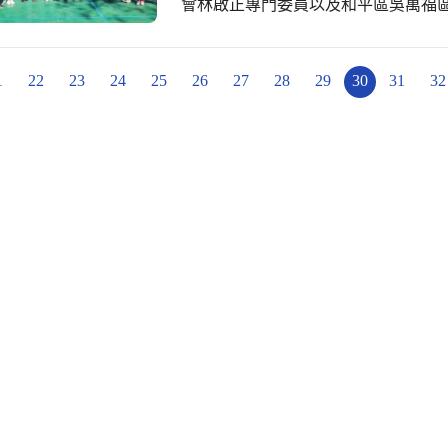
會林啟正專門委員以及和平區吳萬福
長的見證祝福下完成授證，也恭喜劉
1
22
23
24
25
26
27
28
29
30
31
32