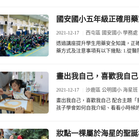
歡的有獎徵答，引導學生自己是身體
定可以輕鬆的面對。而在複試中能夠
服時，可以怎麼保護自己呢？ 活動的亮點在於為了獲獎，師生互動特別熱烈，將泳
裝地帶、勇敢說不、逃離現場、告訴
國安國小五年級正確用藥
情境中，以增進學生自我保護的能力。 輔導組和宜老師表示：這場性平宣導很
也很實用，在防疫期間感謝級任配合
2021-12-17
西屯區 國安國小 學務處
人的觀念，真的很重要，謝謝！
透過講座提升學生用藥安全知識，正確
藥方式及注意事項有以下幾點: 1.
遵照指示之服藥次數。 2.藥品應以溫
可立即補服。 4.服藥前應注意外包裝
服用中西藥，應相隔時間視個人病情
畫出我自己，喜歡我自己
員協助。 6.藥品請依指示密封存放
用。 7.服藥應遵從醫師或藥師指示，不可任意添加藥量或其他藥品，且不得擅自提
2021-12-17
沙鹿區 公明國小 海星班
供他人服用，以免意外發生。 8.酸
畫出我自己，喜歡我自己 配合主題「
孩子學會如何自我介紹、看看小時候
型、五官特徵進行自畫像的活動。孩
讓孩子們回家與家人一起完成自畫像
的表達機會。 另外，也透過繪本「我
妝點一棵屬於海星的聖誕
此與家人共同討論出孩子的優勢能力