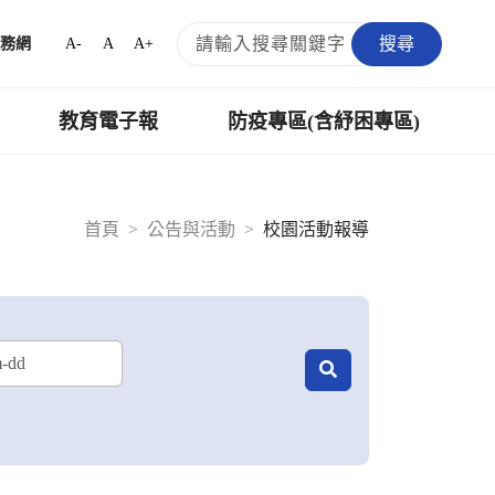
搜尋
A-
A
A+
務網
教育電子報
防疫專區(含紓困專區)
首頁
公告與活動
校園活動報導