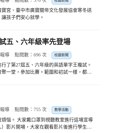
 報導
點閱數：576 次
校園新聞
機的策略，每一步都是觀賽的重點！經過緊
廣寶宮、臺中市廣寶關帝文化發展協會寒冬送
個人（同
，讓孩子們安心就學。
10 第二名 101 第三名 102、108 第五名
、105 聶志丞 #感謝數學領域教師德
試五、六年級率先登場
多元學習跨界思考
 報導
點閱數：696 次
校園新聞
進行了第27屆五、六年級的英語單字王複試。
齊聚一堂，參加比賽。範圍和初試一樣，都是
，但題型都是拼字題，在短短十分鐘之內，
0單字中隨機抽出的題目。非常感謝樂田興業有
複試各年級組的第一名將頒發200元圖書禮
的機會。單字王複試向來競爭激烈，今天的成
 報導
點閱數：755 次
教學活動
會發生許多人同分的情形，競爭情形可見一
室進行這場宣導
畢業的絕大多數的學生，都可以將教育部所規
人）影片開場，大家在觀看影片後進行學生喜
了這個基礎上，將來上了國中，在英文這方面一