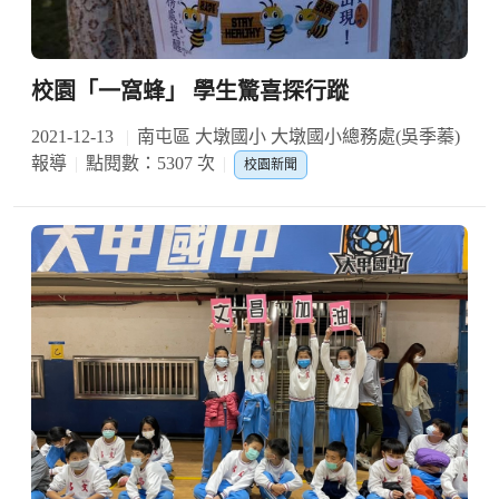
校園「一窩蜂」 學生驚喜探行蹤
2021-12-13
南屯區 大墩國小 大墩國小總務處(吳季蓁)
報導
點閱數：5307 次
校園新聞