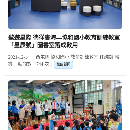
遨遊星際 徜徉書海—協和國小教育訓練教室
「星辰號」圖書室落成啟用
2021-12-14
西屯區 協和國小 教育訓練教室 任純誼 報
導
點閱數：744 次
校園新聞