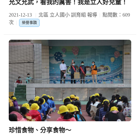
允文允武，看我的厲害！我是立人好兒童！
2021-12-13
北區 立人國小 訓育組 報導
點閱數：609
次
榮譽事蹟
珍惜食物、分享食物～