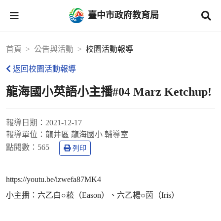
臺中市政府教育局
首頁
公告與活動
校園活動報導
返回校園活動報導
龍海國小英語小主播#04 Marz Ketchup!
報導日期：
2021-12-17
報導單位：
龍井區 龍海國小 輔導室
點閱數：
565
列印
https://youtu.be/izwefa87MK4
小主播：六乙白○菘（Eason）、六乙楊○茵（Iris）