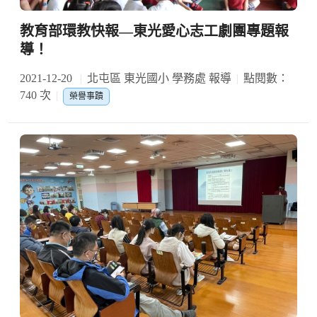
教育部環教快報—東光愛心志工劇團專題報
導！
2021-12-20
北屯區 東光國小 學務處 報導
點閱數：
740 次
榮譽事蹟