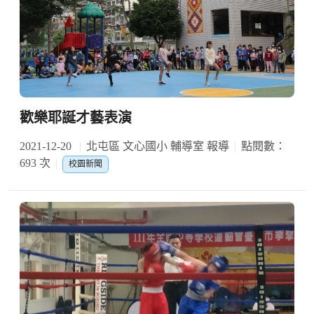
歡樂耶誕才藝表演
2021-12-20
北屯區 文心國小 輔導室 報導
點閱數：
693 次
校園新聞