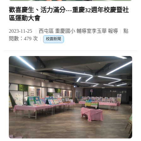
歡喜慶生、活力滿分---重慶32週年校慶暨社
區運動大會
2023-11-25
西屯區 重慶國小 輔導室李玉華 報導
點
閱數：479 次
校園新聞