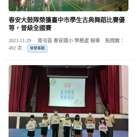
春安大鼓隊榮獲臺中市學生古典舞蹈比賽優
等，晉級全國賽
2023-11-29
南屯區 春安國小 學務處 報導
點閱數：
492 次
榮譽事蹟