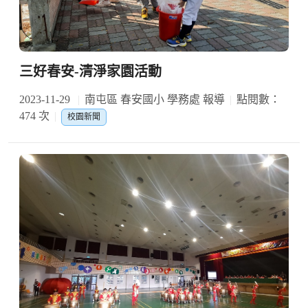
三好春安-清淨家園活動
2023-11-29
南屯區 春安國小 學務處 報導
點閱數：
474 次
校園新聞