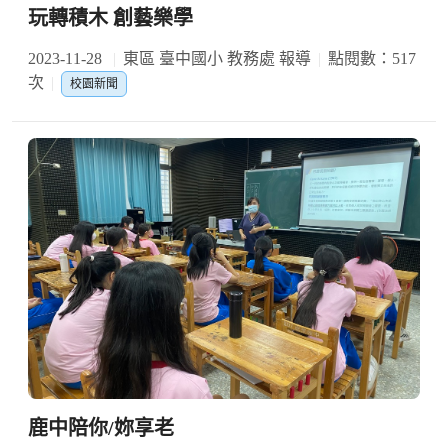
玩轉積木 創藝樂學
2023-11-28
東區 臺中國小 教務處 報導
點閱數：517
次
校園新聞
鹿中陪你/妳享老