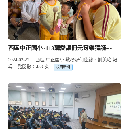
西區中正國小~113龍愛讀冊元宵樂猜謎~~
2024-02-27
西區 中正國小 教務處何佳懿、劉美瑤 報
導
點閱數：483 次
校園新聞