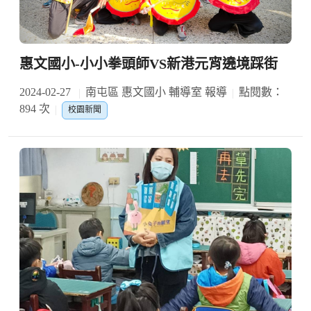
惠文國小-小小拳頭師VS新港元宵遶境踩街
2024-02-27
南屯區 惠文國小 輔導室 報導
點閱數：
894 次
校園新聞