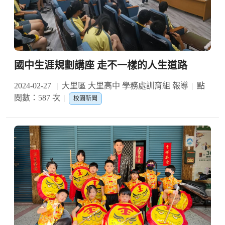
國中生涯規劃講座 走不一樣的人生道路
2024-02-27
大里區 大里高中 學務處訓育組 報導
點
閱數：587 次
校園新聞