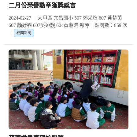
二月份榮譽勳章獲獎感言
2024-02-27
大甲區 文昌國小 507 鄭采瑄 607 黃楚茵
607 顏妤霏 607吳姮靚 604黃湘淇 報導
點閱數：859 次
校園新聞