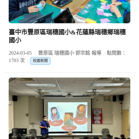
臺中市豐原區瑞穗國小&花蓮縣瑞穗鄉瑞穗
國小
2024-03-05
豐原區 瑞穗國小 郭宗銘 報導
點閱數：
1703 次
校園新聞