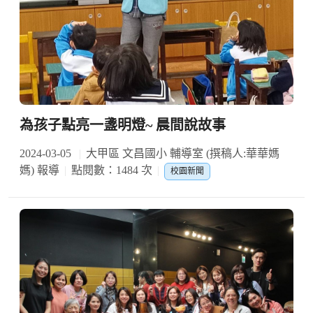
為孩子點亮一盞明燈~ 晨間說故事
2024-03-05
大甲區 文昌國小 輔導室 (撰稿人:華華媽
媽) 報導
點閱數：1484 次
校園新聞