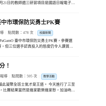
月21日的教師週三研習項目是國語日報電子版
卻綿延不斷，非常窩心又感恩，真的非常感謝
的新聞資訊，還有許多針對孩子們的教育性內
學習資源等。這些資源對於教學有很大的幫
O 臺中市環保防災勇士PK賽
課堂教學，激發孩子們對知識的興趣，提高他
報導
點閱數：478 次
校園新聞
討論，與其他讀者交流和分享自己的看法。這
PaGamO 臺中市環保防災勇士PK賽，參賽選
力和溝通能力，還可以讓他們學會尊重他人的
賽，但三位選手認真投入的態度仍令人讚賞。
讓三位選手收穫滿滿，也承諾要繼續為地球環
他們來說可能不夠吸引人。因此，媒體數位化
非常好的趨勢，老師們可以利用這些數位化的
分！
們的訊息素養和數位素養，為學生提供更加豐
長。
 報導
點閱數：595 次
教學活動
全班士氣才是王道。 今天進行了三至
喜，比賽結果當然是幾家歡樂幾家愁，加油吶喊
師、生的心緊緊的黏在一起，當「謝謝指教」
是主角，也是選手，又是觀眾，那是仁愛運動