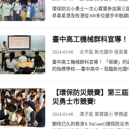
環保防災小勇士～文心寶寶參加第三屆慈濟
恭喜星澄及牧澄從300多位選手中脫穎
全國賽繼續加油，感謝龍文老師的指
臺中高工機械群科宣導！
2024-03-06
太平區 新光國中 張易書
臺中高工機械群科宣導！ 「很硬」的
的指標學校----臺中高中，蒞臨新
介紹。 輔導室調查國三對機械科有興
享，透過台中高工機械科孫主任的介紹
的銑床設備，超過50臺；上課時單價超
【環保防災競賽】第三屆慈
的CNC有10臺；雷切機還有2000W的
災勇士市競賽!
最接近的連結。 指標型的高工，在介
主任分享了第一線高工孩子的上課情
2024-03-06
潭子區 東寶國小 學務處
就感，與台中高工孩子傲人的生涯成
期待已久的慈濟X PaGamO環保防
「欲戴其冠，必承其重。」很硬的機