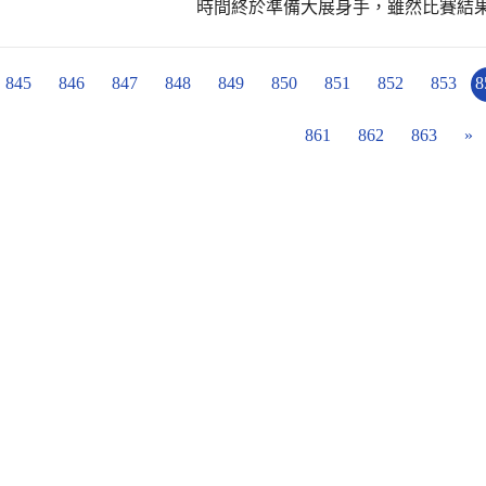
時間終於準備大展身手，雖然比賽結
的養成教育，就是他人難以取代的門檻
在過程中一定收穫了許多相關防災環保
你來挑戰！
845
846
847
848
849
850
851
852
853
8
861
862
863
»