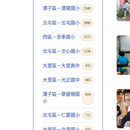
潭子區－潭陽國小
2340
北屯區－北屯國小
2090
西區－忠孝國小
1573
北屯區－文心國小
1158
大里區－大里高中
935
大里區－光正國中
885
潭子區－華盛頓國
819
小
北屯區－仁愛國小
772
大甲區－文昌國小
673