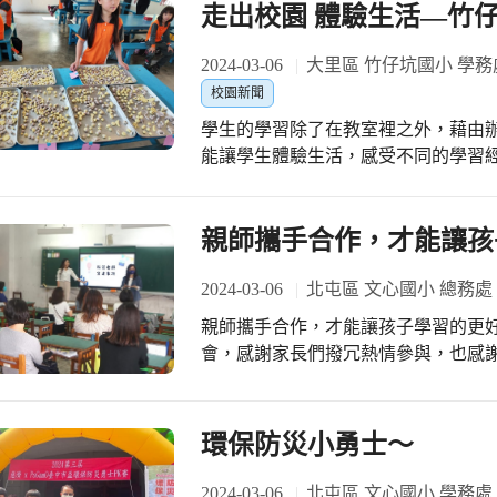
週最美的畫面之一。 學務處為了增加公平性，不惜加開場次以循環賽方式辦理這次
走出校園 體驗生活—竹
的運動會會前賽，讓每個班級都有機
間、裁判及工作人員的調度上備感吃力
2024-03-06
大里區 竹仔坑國小 學務
們都願意為大家服務。 今日開幕賽很意外地一面倒，六1對上六2、五1對上五3、四
校園新聞
1對上四2及三4對上三1，看似輕輕鬆
學生的學習除了在教室裡之外，藉由
住，才能力壓對手，尤其五年級與自
能讓學生體驗生活，感受不同的學習
(摩擦力)實驗特別用心投入，因為可以現學現用啊! 手持麥克
往大甲向日葵農場及苗栗巴巴坑道休閒礦場
示:今天有8個班級參賽，就有4個獲
場，孩子們體驗手作芋圓，在指導員
家精神，聽到班級比賽結束喊「謝謝
傳統的圓形與長柱型芋圓外，更有水
親師攜手合作，才能讓孩
棒的，大家加油!
充分展現了孩子天馬行空的奇思異想
田親手採摘高麗菜，再放入袋子內由學生帶回家與
2024-03-06
北屯區 文心國小 總務處
場，孩子們在採礦坑道體驗礦工生活
親師攜手合作，才能讓孩子學習的更
有趣；透過獨特的礦工台車存錢筒DI
會，感謝家長們撥冗熱情參與，也感
動更讓孩子樂在其中。 藉由戶外教育課程，孩子們知道除了教室的課堂之外，走到
長、睿昶財務長及各處室主任共同至
戶外進行體驗、拓展學習場域也是重
心。
環保防災小勇士～
2024-03-06
北屯區 文心國小 學務處