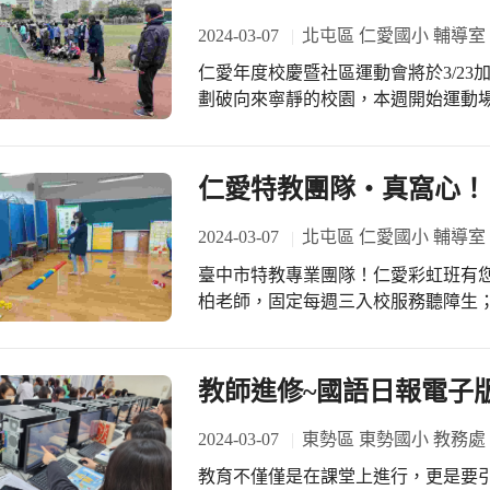
2024-03-07
北屯區 仁愛國小 輔導室
仁愛年度校慶暨社區運動會將於3/23加碼舉行
劃破向來寧靜的校園，本週開始運動
行練習，希望在運動會時能大顯身手
比賽的進行，學務處走廊看板上記錄
方。 上午外操場進行的是三至六年級的
仁愛特教團隊‧真窩心！
熱身操、分配跑道到正式比賽，級任
們由專業的松育及惠婷兩位體育老師
2024-03-07
北屯區 仁愛國小 輔導室
點錄影、黑白旗、判名次…，每個環
臺中市特教專業團隊！仁愛彩虹班有您們：真好！ 萬分感謝
規則及執法實務，言教與身教合一了。 全程參與的施校長表示：運動會重視參
柏老師，固定每週三入校服務聽障生
大家在參與過程中享受運動所帶來的
言治療；感謝陳治療師分組進行個案
裁判團隊密切支援‥，相信在大家的努
參與中，陪孩子度過個別的學習時光
六）等你來捧場喔！
師分享專業經驗，敬業精神令人感佩啊！ 學校彩虹班學生是全校共同的寶
教師進修~國語日報電子
老師定期提送疑似個案參與全市鑑定
名，判定結果若是非特教生、疑似或再觀
2024-03-07
東勢區 東勢國小 教務處
課程這項資源，將這寶貴資源分享給更需要的學生。 資料組
教育不僅僅是在課堂上進行，更是要
合教育時潮中，這群專業團隊夥伴總