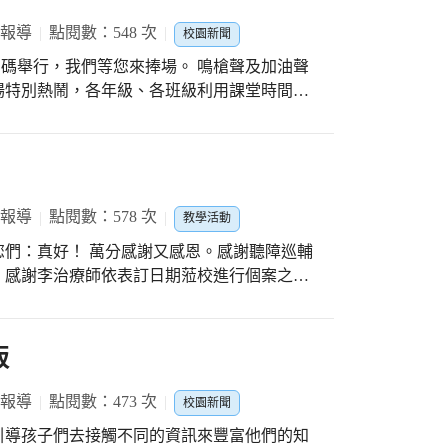
 報導
點閱數：548 次
校園新聞
，我們等您來捧場。 鳴槍聲及加油聲
場特別熱鬧，各年級、各班級利用課堂時間進
站上受獎台。每一次槍聲響起，代表著每一個
著所有活動的成果，成為孩子下課聚集的好地
60公尺、100公尺及200公尺的個人預賽，從
老師和裁判們忙得不亦樂乎，擔任裁判的老師
說明示範中，率先完成裁判講習，按馬錶、終
 報導
點閱數：578 次
教學活動
節都案正式比賽施行，就是要讓學生習得徑賽
又感恩。感謝聽障巡輔
與，
；感謝李治療師依表訂日期蒞校進行個案之語
樂趣，感謝級任全程投入、學務處縝密規劃、
之職能治療。難能可貴的是在家長與級任共同
力中，今年運動會一定更熱鬧，3/7（星期
；特教團隊工作夥伴不藏私地與孩子家人及老
貝，特教
版
作業，透過專業評估與診斷後，給予學生正
察者，則不用接受特教團隊及個別化(IEP)
 報導
點閱數：473 次
校園新聞
文偉組長表示:在順應融
引導孩子們去接觸不同的資訊來豐富他們的知
是不辭辛勞，依約準時出現在孩子面前，服務