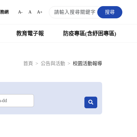
搜尋
A-
A
A+
務網
教育電子報
防疫專區(含紓困專區)
首頁
公告與活動
校園活動報導