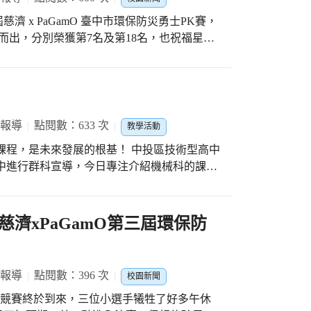
 x PaGamO 臺中市環保防災勇士PK賽，
而出，分別榮獲第7名及第18名，也祝福星澄
導與帶隊。
 報導
點閱數：633 次
教學活動
課程，是未來發展的根基！ 中投區技術型高中
光國中進行群科宣導，今日專注介紹機械科的課程
趣的孩子，來參加這場機械科的課程地圖分
，讓人連呼嘖嘖的教學設備：單價超過36萬
過50萬的銑床人手一台操作；單價超過150萬
濟xPaGamO第三屆環保防
功率.......光是硬體設備就讓學生能夠與業界做
紹課程時，讓現場的學生特別專注，特別是孫
形，機具操作樣態，繪圖軟體操作的困難與成
 報導
點閱數：396 次
校園新聞
績，這些分享，讓現場的孩子眼睛亮起來。
災市競賽終於到來，三位小選手犧牲了好多午休
械科課程，代表的就是未來的發展方向；困難