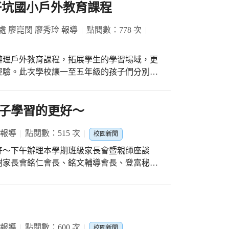
仔坑國小戶外教育課程
會跟同年級各班切磋的機會，只是在場地、時
，體育組則全組長表示:只要親師生有感，我
處 廖崑閔 廖秀玲 報導
點閱數：778 次
鬆地以2:0獲勝，其實都是相當賣力地堅持穩
辦理戶外教育課程，拓展學生的學習場域，更
然科學課程剛好搭配上，難怪上課時對接觸力
經驗。此次學校讓一至五年級的孩子們分別前
風擔任主審的楊主任表
，體驗農家樂和礦工生活。 在向日葵農
勝班級，也有4個輸的班級，重要的是要有運動
的說明與指導下，孩子發揮創意和巧思，除了
指教」特別大聲時，就證明我們仁愛師生是最
餃、鴨子、玫瑰花、螃蟹、海膽等不同造型，
子學習的更好～
；孩子還與向日葵拍照，試吃向日葵種子，下
家人分享。 在巴巴坑道休閒礦
 報導
點閱數：515 次
校園新聞
，而採礦這項陌生的職業也讓孩子們覺得新奇
好～下午辦理本學期班級家長會暨親師座談
Y，加深了孩子對礦車的印象，最後的團康活
謝家長會銘仁會長、銘文輔導會長、登富秘書
各班關心並參觀寒假作業展，感謝老師們的用
要的學習歷程。（竹仔坑國小）
 報導
點閱數：600 次
校園新聞