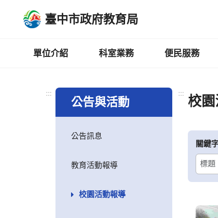
跳
臺中市政府教育局
到
主
要
內
單位介紹
科室業務
便民服務
容
區
:::
:::
校園
公告與活動
公告訊息
關鍵
教育活動報導
校園活動報導