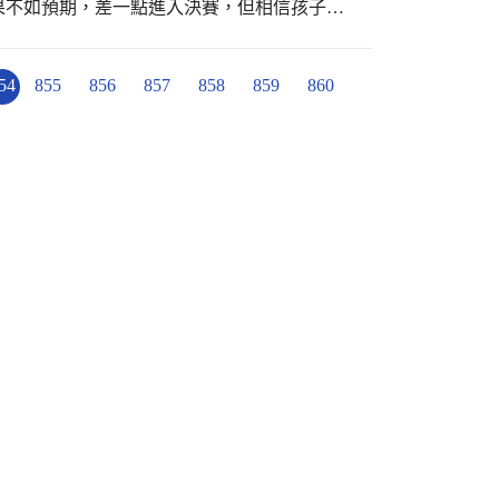
果不如預期，差一點進入決賽，但相信孩子們
！ 歡迎新光的孩子，技術型指標性高中，等
知識及收穫!
54
855
856
857
858
859
860