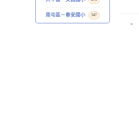
南屯區－春安國小
547
«