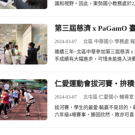
識和視野。因此，東勢國小教務處於2
本校有個別需求的學生，讓這份大愛
的操作與應用。 國語日報電子版的多元化內容讓老師們深受啟發。在研習中，讓老
又感恩啊！
師了解到這份電子報不僅包含了豐富
容，比如輔助閱讀材料、兒童故事和
第三屆慈濟 x PaGam
助，老師們可以利用這些內容來豐富
們的學習效果。 另外，國語日報電子版的互動性讓人感到驚喜。在研習中，了解到
2024-03-07
北區 中華國小 學務處 
孩子們可以透過在網站上留言或參與
連續三年~北區中華參加第三屆慈濟 x 
種互動不僅可以培養孩子們的表達能
手成績有大幅進步，可惜未能進入決
觀點，擴展他們的思維視野。 身為一名教師，需深知現代孩子們生活在一個充滿數
賽後慈濟師姑熱情導覽與帶領闖關，
位科技的時代，而傳統的紙質報紙對
境盡份心力！
轉型對於我們教育工作者來說是一個
仁愛運動會拔河賽‧拚積
資源來引導孩子們主動學習，提高他
富多彩的教學內容，幫助他們茁壯成
2024-03-07
北屯區 仁愛國小 輔導室
拔河賽，學生的最愛:輸贏不是目的，藉此凝聚
六年級4場賽事，勝固欣然、敗亦可
聲及歡樂聲響徹仁愛外操場，將親、
後，級任將學生帶離比賽場地，學生