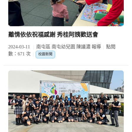
離情依依祝福感謝 秀桂阿姨歡送會
2024-03-11
南屯區 南屯幼兒園 陳議濃 報導
點閱
數：671 次
校園新聞