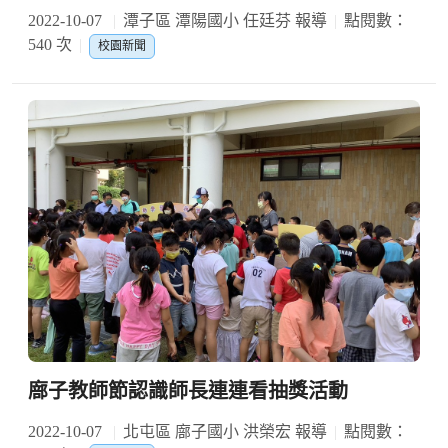
2022-10-07
潭子區 潭陽國小 任廷芬 報導
點閱數：
540 次
校園新聞
廍子教師節認識師長連連看抽獎活動
2022-10-07
北屯區 廍子國小 洪榮宏 報導
點閱數：