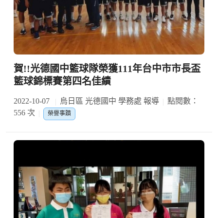
賀!!光德國中籃球隊榮獲111年台中市市長盃
籃球錦標賽第四名佳績
2022-10-07
烏日區 光德國中 學務處 報導
點閱數：
556 次
榮譽事蹟