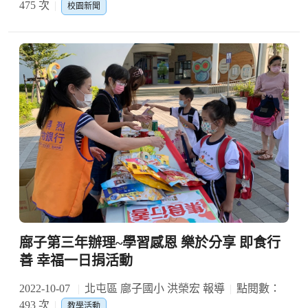
475 次
校園新聞
廍子第三年辦理~學習感恩 樂於分享 即食行
善 幸福一日捐活動
2022-10-07
北屯區 廍子國小 洪榮宏 報導
點閱數：
493 次
教學活動