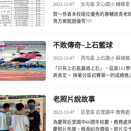
身體缺憾、身體功能的無法發揮時，對
2022-12-07
北屯區 文心國小 輔導室
外，輔導室也設計了學習單的省思，
賀～恭喜本校兩位優秀的專輔雨青老師、
到新光的孩子，把握時間，把自己的回
育方案甄選優等???
很棒，源自於我們的導師很用心，在
班級闖關的紀錄，感謝輔導室的規劃
體驗，成功！ 生命教育在新光，體驗
不敗傳奇~上石籃球
2022-12-07
西屯區 上石國小 蘇靖媚
「只有上石能贏過上石」，這是111
高肯定。 挾著分區初賽第一的成績進入臺中市複賽，上石國小601班的孩子在決賽
的表現更上層樓，不管是運球上籃，
所有人熱血沸騰，創下了285的高分，大幅領先第
命中率，罰球線投籃一顆顆漂亮的空
老照片說故事
的神情與場邊賣力整齊的加油聲，聲
讓人緊張戰慄激動。 穩定的手感，傲人的成績，來自孩子無數次的練習，來自金牌
2022-12-07
后里區 后里國中 教務處
教練明確的指導，來自導師穩定軍心
為慶賀后里國中60週年校慶，教務處
敗傳奇繼續累積，讓我們期待上石國小再破上石紀錄。 上
慶照片布展，極具紀念價值。照片交