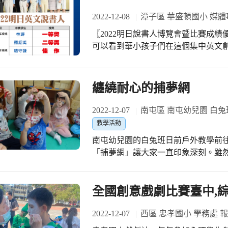
2022-12-08
潭子區 華盛頓國小 媒體
〖2022明日說書人博覽會暨比賽成績優異！〗 2022明日說書人博
可以看到華小孩子們在這個集中英文
眼、令人印象深刻。 透過這項競賽，孩子們展現了華小相當重視的中英文運用與溝
通表達、系統思考與解決問題等核心
幕，隨著抑揚頓挫的中英文聲調，走
纏繞耐心的捕夢網
繼之前的明日數學家得獎報導，這次也有
獲獎影像連結，邀請您一起欣賞這些精彩的畫面。 恭喜這次
2022-12-07
南屯區 南屯幼兒園 白兔
著你們在鏡頭前發光發熱，這就是華
教學活動
南屯幼兒園的白兔班日前戶外教學前
「捕夢網」讓大家一直印象深刻。雖
得那次導覽員介紹過它是可以吃掉我
下來。老師並請請孩子們分享自己的
夢幾乎都是看卡通或恐怖的電視而影
全國創意戲劇比賽臺中,綜
於好夢則都是孩子想做的事，例如去
孩子的期望。 在分享完自己的好夢和噩夢後，老師與孩子們討論捕夢網的構成材
2022-12-07
西區 忠孝國小 學務處 
料。孩子有提到需要用線纏繞，才能