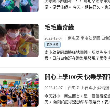
忠孝國小戲劇社，年年參加全國學生
所以老師先引導孩子練習打單結，經
優、優等佳績。 今天，期待已久、也是第一次挑戰「綜合偶劇」組別的創意戲劇比
慢學會，完成這基本但重要的步驟。 緊接著孩子們開始幫捕夢網彩繪，過程中孩子
賽台中市賽，下午在豐原區葫蘆墩文化中心正式開演！ 
們遭遇了不少挫折；主要因為經驗不
都是參賽演員需要自行定位並自己操
沒有一個主題的彩繪方向。因此老師
重要。 感謝戲劇社的指導老師，簡貝貝、安利老師辛苦指導，學生們的精彩表現，
毛毛蟲奇緣
設定一個主題，如形狀、顏色的題目
希望再次獲得評審團專業評選，奪得
老師請孩子試著將線綁在紙盤上時，
2022-12-07
南屯區 南屯幼兒園 白兔
回事，所以打結的部分還是需要老師
教學活動
透過不斷鼓勵與引導，孩子們才能堅持到最後完成。 白兔
網是孩子的一個很大挑戰，從捕夢網
南屯幼兒園周邊綠地圍繞，所以許多
繞、綁、撕技能，除了訓練精細動作
喜。日前白兔班在遊樂場發現了兩隻
重，但完成之後大家都覺得很漂亮、
點害怕，所以發現的時候沒把牠帶回
的經驗，也提升了孩子的耐心。因為
孩子們覺得毛毛蟲會想要住在牠外面
來打基礎的，孩子為了讓自己的作品
留下來。 翌日回到教室後的團體討論時間，孩子們針對牠們的外形取了名字：毛很
開心上學100天 快樂學
挑戰一次。整個過程老師和孩子們會
多的那隻就叫「毛毛」（因為毛多）
上師生同心合作，才能順利完成捕夢
像可樂罐）；有孩子認為牠有可能會
2022-12-07
西屯區 上石國小 蘇靖媚
八舌的討論著。孩子們說：「因為毛
今天對小一新生而言，是一個值得紀念
牠們長大之後就會變得不一樣了」有
天。 熱鬧的慶祝活動早早就展開，麥斯船長精彩的100天故事讓小一孩子在上石展
生，但是每個男生和女生又會長得不一樣啊！」 不過發現毛毛和
開豐富的學習探險之旅；雙語老師們