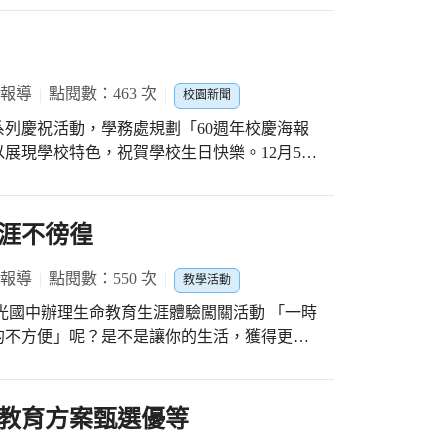
問他們要不要帶回教室的時候，孩子們卻不想
冠、100罐飲料、100包點心堆疊而成的小山，
人擔心帶回教室牠們會長不大，因為不知道牠
上石國小為孩子精心準備的禮物。 搭配著
；有人覺得毛毛蟲應該會比較喜歡住在戶外。
韓國學伴的祝福，雖然不一定聽得懂韓語，但
，一方面用用拍照錄影的方式，讓孩子了解毛
和輕快的生日歌旋律我們還是可以感受到滿滿
 報導
點閱數：463 次
校園新聞
影片讓孩子了解，把握了這次的生態機會教
將氣氛炒到最高點，最後，還有各班導師對孩
根創作了毛毛與可樂，因為孩子們猜牠們兩個
系列慶祝活動，學務處規劃「60週年校慶海報
能在未來的學習路上成為最棒的自己。 最
家決定將長大後的毛毛與可樂也製作了出來。
展現學校特色，祝賀學校生日快樂。12月5日
憶，當然更要留下美麗的影像，在專業立馬拍的
毛毛蟲」，在聆聽完故事之後，孩子們發現毛
訓育組陳嘉宜組長利用午休
相框裡，每一位上石的孩子都留下了燦爛的笑
蝶之後，身上的翅膀有許多繽紛的顏色及紋
品作者，介紹設計理念，並表達參與活動的心
幸福學員。
房紙巾、滴管，進行渲染遊戲，孩子們先用彩
紀實呈現此次活動。 賴勝豐校長表
涯不徬徨
色及圖案後，再用滴管，慢慢的把水滴在畫好
校園文化，以色彩和背景來烘托校慶主題，透
水暈開時顏色產生的變化都很興奮，在觀察水
徵意味，充分表現對於學校強烈情感。
 報導
點閱數：550 次
教學活動
看到紅色加上藍色變紫色了耶」、「黃色和藍
光國中辦理生命教育生涯體驗闖關活動 「一時
成一圈一圈了」，孩子發現顏色轉變的時開心
的不方便」呢？是不是讓你的生活，獲得更多
學校合作，設計生命教育生涯體驗闖關活動，
得牠們住在遊戲場會比較開心，尊重孩子的想
視覺有障礙時、當有聽損時、當肢體有障礙
利用圖畫及創作的方式，紀錄在校園中曾經與
感受為何，仁德醫護的老師、學長、學姐，在
呈現出來。孩子們也說，這一些都是祝福毛毛
教育方案甄選優等
科介紹之外，也讓現場的孩子感受身體傷殘、
樸童心也令人倍感溫馨與欣賞。