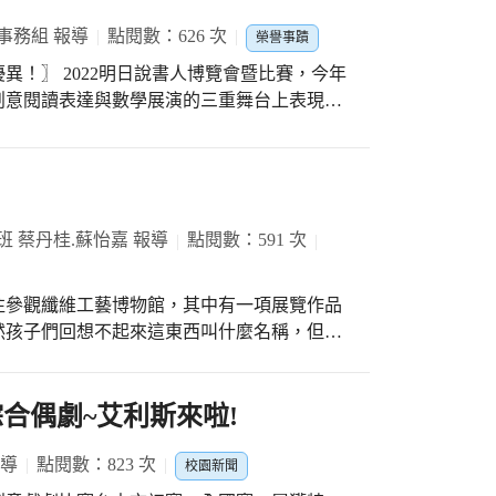
事務組 報導
點閱數：626 次
榮譽事蹟
覽會暨比賽，今年
創意閱讀表達與數學展演的三重舞台上表現亮
素養，自信大方的口條，都讓人忍不住盯著螢
向他們想要帶領觀眾進入的閱讀與數學世界。
2022明日說書人、2022明日英文說書人的
獲獎的每一位同學，看
班 蔡丹桂.蘇怡嘉 報導
點閱數：591 次
小孩子最讓人引以為傲的真實模樣！
往參觀纖維工藝博物館，其中有一項展覽作品
然孩子們回想不起來這東西叫什麼名稱，但記
們的噩夢，也就是阻擋惡夢，同時將美夢保留
可怕噩夢與好夢，分享過程中，聽到孩子的噩
響的，這也驗證了慎選觀看影片的重要性。至
合偶劇~艾利斯來啦!
遊樂園玩、吃冰淇淋等，簡單的夢就可以滿足
報導
點閱數：823 次
校園新聞
做成漂亮的圖形。不過在纏繞前要先固定線，