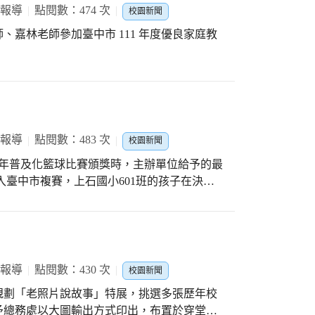
日常生活的影響是什麼。 除了體驗的活動之
 報導
點閱數：474 次
校園新聞
在體驗活動之於，在闖關的空檔時間，可以看
嘉林老師參加臺中市 111 年度優良家庭教
饋、感受，書寫在學習單上頭。 新光孩子的
整場的體驗活動中，導師都跟在班級旁，做著
與專輔老師、導師的協助，今年度的生命教育
生涯不徬徨
 報導
點閱數：483 次
校園新聞
學年普及化籃球比賽頒獎時，主辦單位給予的最
還是罰球線投籃，幾乎零失誤的表現，讓現場
二名達40分。 運球上籃百分百的
心球，行雲流水般的拋接過程，選手全神貫注
聲扣人心弦，球球吸引目光，整場競賽的過程
 報導
點閱數：430 次
校園新聞
，來自所有默默支持的家長。上石國小籃球不
規劃「老照片說故事」特展，挑選多張歷年校
石最堅強籃球指導團 王牌
予總務處以大圖輸出方式印出，布置於穿堂。