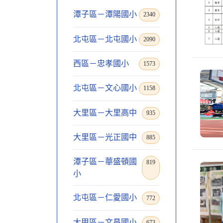
潭子區－潭陽國小
2340
北屯區－北屯國小
2090
西區－忠孝國小
1573
北屯區－文心國小
1158
大里區－大里高中
935
大里區－光正國中
885
潭子區－華盛頓國
819
小
北屯區－仁愛國小
772
大甲區－文昌國小
673