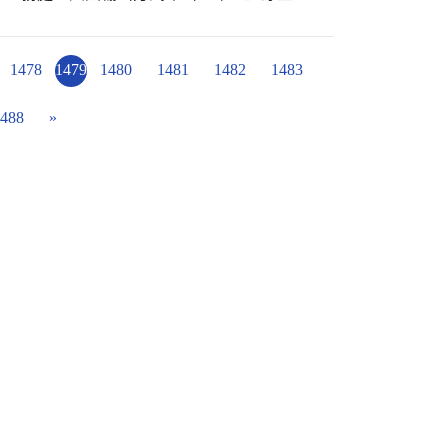
 金牌教練:彭傳家老師 心靈導師:徐翊軒老師
，大夥搜尋相片中的人、事、時、地、物，有
話，不時傳來陣陣笑聲。歡迎退休教職員工及
我們的學生說說照片裡的故事。
1478
1479
1480
1481
1482
1483
488
»