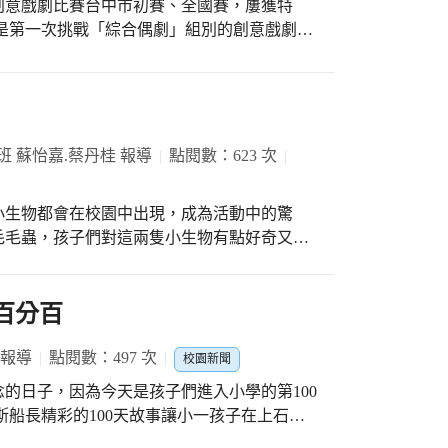
創意戲劇比賽台中市初賽、全國賽，屢獲特
過幾次的示範和口訣，班上許多孩子都可以慢
從音響、燈光、道具，全部
夠和耐心不足，所以會無方向的亂畫，作品就
控，除了團隊合作精神以外，彼此的默契都很
為了幫助孩子熟練與增強繪畫能力，鼓勵孩子
去畫，從中慢慢培養美感。在捕夢穿線步驟，
好成績！
孩子雖能繩子打結，但要在物品打結又是另一
班 蘇怡嘉.蔡丹桂 報導
點閱數：623 次
協助完成，之後孩子才可以進行穿線的步驟，
班老師提到，這次的捕夢
的認識到製作捕夢網過程，透過毛線練習穿、
小生物都會在校園中出現，成為活動中的驚
，也考驗了孩子的耐心和專注力。雖然挫折重
毛毛蟲，孩子們對這兩隻小生物有點好奇又有
也很開心。透過這些技能體驗，不只增加孩子
教室，因為大家不知道要如何照顧牠們，再加
作品的完整度與美感，都是靠著耐心和專注力
，所以師生選擇拍照的方式，將牠們的樣子保
漂亮，會調整自己耐心，就算重用也都換一再
習百分百
不斷地調整方式、循序漸進的學習和挑戰，加
，沒有毛的就叫「可樂」（因為外觀顏色長得
網的創作。
變蝴蝶，也有人覺得也許會是蛾！孩子們七嘴
 報導
點閱數：497 次
校園新聞
毛蟲是蝴蝶或是蛾的小寶寶時的樣子，但是等
的日子，因為今天是孩子們進入小學的第100
人也補充道：「就像我人一樣，分成男生和女
可樂的時候，大部
利用課堂指導、創造出屬於自己的英語字母圖