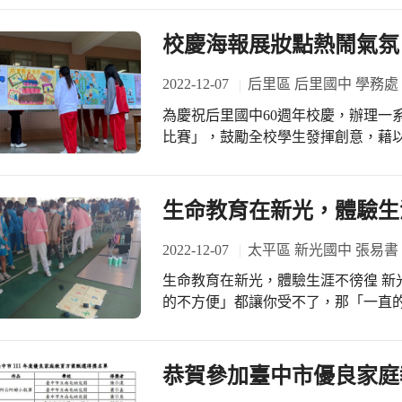
份的孩子們都覺得好奇和有趣，但是
卡，並布置成美麗的紀念牆。100個皇
要。因為有人覺得軟軟的很噁心；有
一早就吸引了所有師生的目光，這些都是
校慶海報展妝點熱鬧氣氛
們吃什麼葉子，因為葉子太多種類了
國際教育課程，孩子們先欣賞的來自
因此老師們一方面尊重孩子們的想法
透過影片，透過學伴手中繽紛的卡片
2022-12-07
后里區 后里國中 學務處
毛蟲生長的歷程，也透過毛毛蟲飼養
的祝福。接下來，英語老師的帶動唱
育。趁著這個發現與興趣，老師用毛
為慶祝后里國中60週年校慶，辦理一
子們的祝福和期許，期望每一位孩子都
有可能是蝴蝶也有可能是蛾，所以大
比賽」，鼓勵全校學生發揮創意，藉以
後，100天紀念日除了留下美好的回
另外，白兔班也欣賞了繪本「好餓的
完成收件，布展於學務處前走廊，歡迎大家前往參觀。 
攝影師手中，在上石藝術總監設計的
毛蟲吃了好多不同種類的食物變成蝴
時間拍攝海報比賽作品集，由各個作
顏，每一位上石學生都是幸福學園的
路。因此的藝術活動利用彩色筆、廚
得。預計在完成影片後剪輯將上傳網路，完整
生命教育在新光，體驗生
色筆在廚房紙巾上畫上自己喜歡的顏
示，各個作品充分運用想象力，融入
的廚房紙巾，孩子們看到彩色筆碰到
過排版讓每一個圖樣和符號都隱含象
2022-12-07
太平區 新光國中 張易書
暈開的同，孩子們紛紛地喊著：「我
生命教育在新光，體驗生涯不徬徨 新
色變綠色了」、「我剛剛畫的顏色變
的不方便」都讓你受不了，那「一直
和驚喜的模樣實在很有趣。 雖然在這活動裡，孩子們在遊戲場發現毛毛和可樂後並
負面的影響？ 輔導室與仁德醫護專科
沒有帶牠們回到教室，主要是孩子覺
透過仁德醫護的群科介紹，設計出當
法與選擇。但取而代之的是，白兔班
時……，你在這樣的情境中，切身的
牠們短暫的相遇，並把這段美好記憶
恭賀參加臺中市優良家庭
介紹活動時，除了帶入專業的生涯群
與可樂能夠開開心心的長大，這樣純