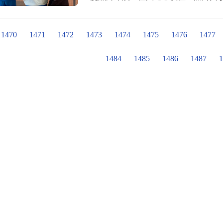
領隊:劉益嘉校長 全能經理:徐淑珍組長
學生利用下課時間圍在看板四週瀏覽
美麗攝手:黃美菁主任
些似曾相識，妄想猜測不著邊際的對
校友們返校觀賞，重溫當年回憶，為
1470
1471
1472
1473
1474
1475
1476
1477
1484
1485
1486
1487
1