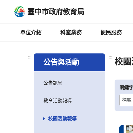
跳
臺中市政府教育局
到
主
要
內
單位介紹
科室業務
便民服務
容
區
:::
:::
校園
公告與活動
公告訊息
關鍵
教育活動報導
校園活動報導