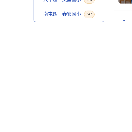
南屯區－春安國小
547
«