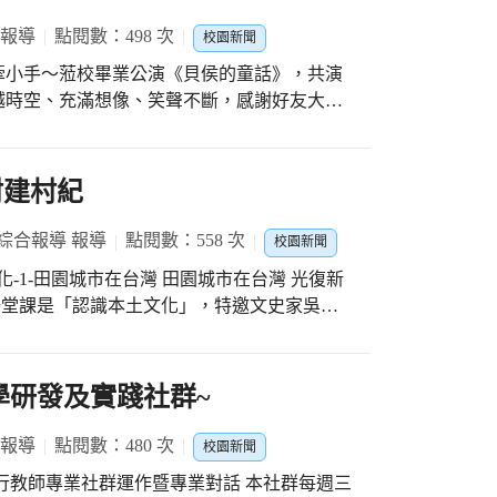
 報導
點閱數：498 次
校園新聞
牽小手～蒞校畢業公演《貝侯的童話》，共演
越時空、充滿想像、笑聲不斷，感謝好友大開
咪咪劉仲倫提供文心寶寶難得的學習經驗，也
。
村建村紀
綜合報導 報導
點閱數：558 次
校園新聞
市在台灣 田園城市在台灣 光復新
.田園城市在台灣2.光復新村保存與再生3.光
5.從日治到民國的議會政治運動6.省議會園
講授「田園城市在台灣」， 這堂課吳老師
學研發及實踐社群~
市也稱為花園都市或田園都市，是英國都市學
enezer Howard）提出的一種概念，將人類
 報導
點閱數：480 次
校園新聞
平衡住宅、工業和農業區域比例的一種都市計
進行教師專業社群運作暨專業對話 本社群每週三
造的。光復新村的歷史與發展現況由在地人講