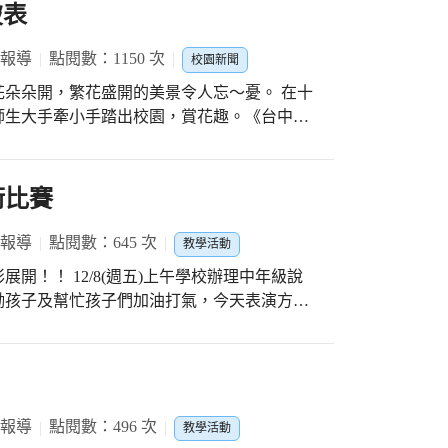
【相聲 202楊允睿、林祐丞 聰明大王】【說故
破表
02張晨曦 歐歐找朋友】【說故事 103柯雅筑 小
安我們的家 #春安111
 報導
點閱數：1150 次
校園新聞
朵朵開，繁花盛開的美景令人忘～憂。 在十
師生大手牽小手踏出校園，賞花趣。《台中國
藝術裝置場景，美麗到令人忘憂，走進花園彷
，心情破表。 新社區東興國小臨近「新社花
廊形成一條生態豐富綠帶，二苗圃是本校進行
術比賽
了讓學生認識及發揚在地花海文化，配合社會
一早，小朋友便迫不及待的來到學校，師生心情就
 報導
點閱數：645 次
教學活動
；出發前，廖梅芳校長特別叮嚀孩子要聽從老
午學校辦理中年級說
，切勿接近危險處所，孩子開心回應，快樂想
勵孩子及幫忙孩子們加油打氣，今天表演方式
式進行，老師們除帶領孩子認識在地美景與文
歡妮 小狗比飛跳芭蕾】 【戲劇 302陳禹安、周
術裝置的巧思與意涵，一一走讀「台版普羅旺
花園之稱，幸福花園兩名「 百合花仙子」帶
黃品宸、林睿晨 小兔三隻】 【說故事 302詹允
隱喻方式，引領遊客找到屬於自己的幸福，徜
事 302劉芮 金
特色店家進駐，孩子們開心地賞花吃美食，盡
 報導
點閱數：496 次
宇翔說：今天和大哥哥大姐姐去賞花，非常開
教學活動
#感謝中年級老師的指導及家長的協助