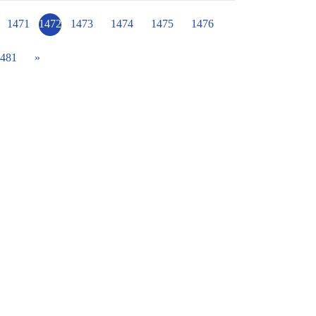
11/30（三）校外走讀有老師分享第一次認真且
史與文化價值。加上有大家一起討論路線及活
1471
1472
1473
1474
1475
1476
481
»