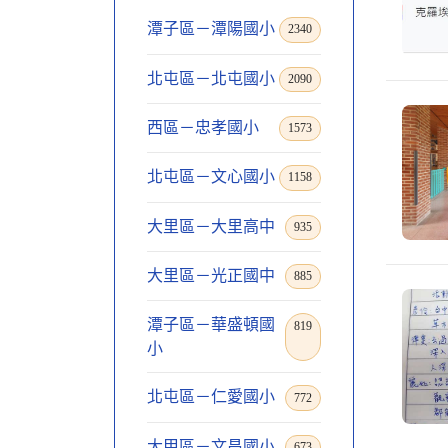
潭子區－潭陽國小
2340
北屯區－北屯國小
2090
西區－忠孝國小
1573
北屯區－文心國小
1158
大里區－大里高中
935
大里區－光正國中
885
潭子區－華盛頓國
819
小
北屯區－仁愛國小
772
大甲區－文昌國小
673