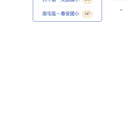
«
南屯區－春安國小
547