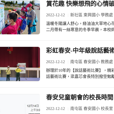
故事 101平肯欣、蔣芷芹 企鵝旅館】
賞花趣 快樂想飛的心情
事 103林諾亞 不一樣的1】【說故事 1
豬上街買東西】，感謝低年級老師及家長們的指導。 #彩虹春
2022-12-12
新社區 東興國小 學務處
閱讀第1
溫暖冬陽讓人舒心，綠油油大草地心花
二月帶有一絲寒意的冬季早晨，本校
際花毯節》20萬株花草組成大型花卉
彿自己就是蜜蜂、蝴蝶，飛舞在花海中
海」，與種苗繁殖改良場廣大翡翠綠
彩虹春安-中年級說話藝
戶外教學與環境教育的最佳地點；為
領域認識～我的家鄉，這天12/12
2022-12-12
南屯區 春安國小 教務處
像小孩般的雀躍，因為今天要去郊遊
辦理於10年的【說話藝術比賽】，精彩展開！！ 12/8(週五)上
師們指導，注意集合時間並團體行動
話藝術比賽，梁嘉芯會長特別撥空勉
飛的心情已破表。 本次活動以步行方
及主題如下: 【說故事 402李奕萱、劉
化外，也為孩子解說各個大型花卉藝
肯俊、洪宇哲 李筱穎、林魁朗、林岑霏 寄居蟹找新家】 【戲劇 402周泳樂、施彥竹
斯」六大展區；新社向來有臺中美麗後
食指與大拇指】 【相聲 301陳彥丞、
春安兒童朝會的校長時間
來快樂與溫馨，可愛的「小精靈」以
睿 豬爸爸賺力氣】 【相聲 401張迦勒、李弈霆 成語大比拚】 【說故
徉在幸福花園裡；展場有在地小農與
斧頭和銀斧頭】 參賽的小朋友都是主動報名，再精心練習，甚至粉墨登場，博得最
2022-12-12
南屯區 春安國小 校長室
情享受走出教室上課的不同樂趣。 吳
熱情的掌聲！！ #春安111閱讀第1 