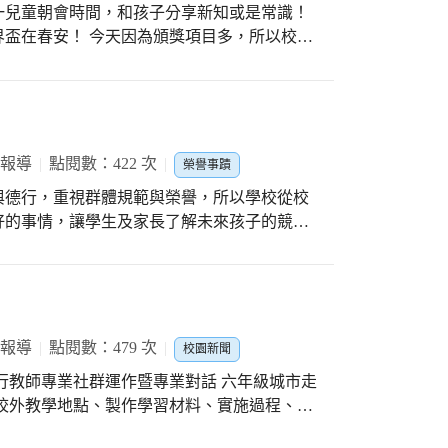
說：漫遊在花海中，微微的徐風，淡淡的花
一兒童朝會時間，和孩子分享新知或是常識！
一個大太陽，看見美麗又芬芳的花花草草，我
頒獎項目多，所以校長
美不勝收，令人心曠神怡，今天我認識許多花
1. 經民意調查，全校約有三分之二的同學，也在
，也是一趟知識之旅。 本次戶外教學活動不
長截圖說明最後進入準決賽的四個國家隊伍：阿根
卉，更讓小朋友體驗南法的莊園風情，學生透
. 為建立孩子的世界地理觀念，校長特別把國旗
習，可以更貼近生活經驗，豐富學習；回到學
子看！也說明：摩洛哥是首次進入決賽的非洲
笑意與滿足神情，為今天收穫滿滿的校外教學
球地圖看起來很小，很小！希望春安孩子立足台
 報導
點閱數：422 次
榮譽事蹟
與德行，重視群體規範與榮譽，所以學校從校
好的事情，讓學生及家長了解未來孩子的競爭
處事的至要關鍵。 本月獲得校長表
，四年級的陳米霏等小朋友，希望大家能透過
 報導
點閱數：479 次
校園新聞
進行教師專業社群運作暨專業對話 六年級城市走
校外教學地點、製作學習材料、實施過程、工
際用chrome book 練習製作表