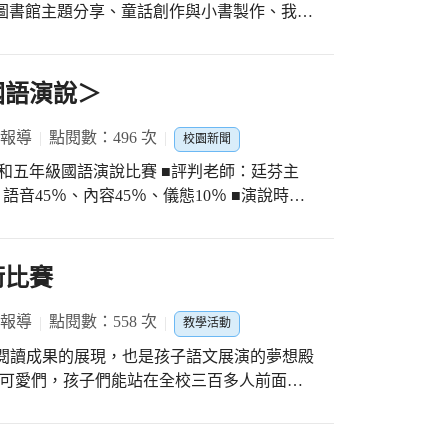
月圖書館主題分享、童話創作與小書製作、我是
、文學館巡禮、成果發表…… 每一次的主題
可惜諸多因緣不足下終告流產，但留下了豐富
書製作主題分享 讓孩子們自己做一本書的感覺
娓道來，聽者無不專注聆聽感動萬分。
 每個篇幅都是自己的創意與心得 藉由每場的
國語演說＞
 報導
點閱數：496 次
校園新聞
理四和五年級國語演說比賽 ■評判老師：廷芬主
音45％、內容45％、儀態10％ ■演說時
家長的重視 感謝教學寶齡組長辛苦規劃與推動
謝評判老師最後給予參賽小朋友們建議暨注意
帶著走的能力
術比賽
 報導
點閱數：558 次
教學活動
，是閱讀成果的展現，也是孩子語文展演的夢想殿
每位表演者均能將自己最好的一面表現出來。
說