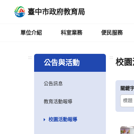
跳
臺中市政府教育局
到
主
要
內
單位介紹
科室業務
便民服務
容
區
:::
:::
校園
公告與活動
公告訊息
關鍵
教育活動報導
校園活動報導