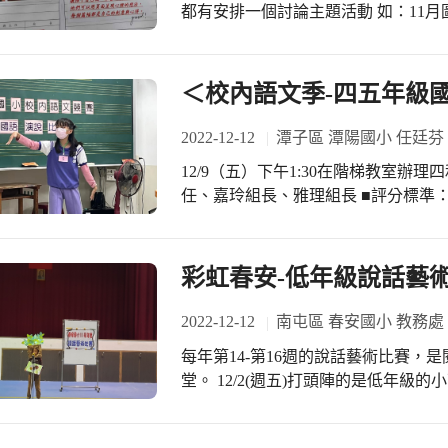
都有安排一個討論主題活動 如：11
古更具說服力與趣味性。 吳東明老師生長於光復新村，見證921大地震後村毀人散
色彩搜查師、老臺中靈魂手繪街頭飲食
的歷程，曾大力號召重建光復新村，
活動都相當有趣喔！ 如童話創作與小
的研究史料及獨創見解，佐以圖片娓
很棒 他們可以用頁面呈現心裡的想法
＜校內語文季-四五年級
專業對話彼此教學相長
2022-12-12
潭子區 潭陽國小 任廷芬
12/9（五）下午1:30在階梯教室辦
任、嘉玲組長、雅理組長 ■評分標準：語
間：3-4分鐘 感謝各班導師的指導暨
今年小朋友們演說的水準逐年提升 感
事項等 希望激發學生的潛能 培養能
彩虹春安-低年級說話藝
2022-12-12
南屯區 春安國小 教務處
每年第14-第16週的說話藝術比賽
堂。 12/2(週五)打頭陣的是低年級的小可愛們，孩子們能站在全校三百多人前面說
完一則故事，需要莫大的勇氣，恭喜
今日演出者依序為【說故事 103林睿俊 誰吃了誰】【說故事 201葉奕希 星塵】【