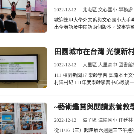
2022-12-12
北屯區 文心國小 學務處
歡迎逢甲大學外文系與文心國小大手
出全英語及中閩語兩個版本，故事穿
劇團創辦人暨逢甲大學人社院副教授
感謝帆豈主任、興儀老師的聯繫協助
田園城市在台灣 光復新
2022-12-12
大里區 大里高中 圖書館
111-校園新聞17-樂齡學習-認識本土文化-1-田園城
村建村紀 111年度樂齡學習中心最後一堂課是「認識本土文化」，特邀文史家吳東
明老師授課。課程共六堂，規劃如下: 1
復新村文化景觀踏查4.故宮文物在北溝
區、民主時刻館參訪。 11月15日第一堂課
~藝術鑑賞與閱讀素養教
介紹了「花園城市」的概念。花園城
家、社會活動家埃比尼澤·霍華德爵士（Eb
2022-12-12
潭子區 潭陽國小 任廷芬
社區包圍于田地或花園的區域之中，
從11/16（三）起連續六週週三下午
畫，光復新村就是源於這個理念而建