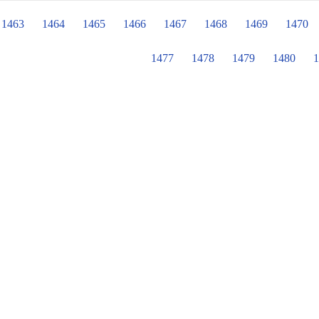
單、11/30行程安排及認識臺中公園 
深入走訪臺中公園，更加了解它的歷
1463
1464
1465
1466
1467
1468
1469
1470
動，非常值得帶學生來踏查認識。
1477
1478
1479
1480
1