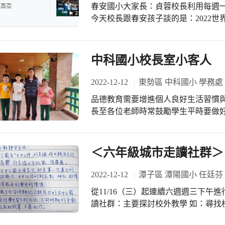
心，原來我的家鄉這麼美麗。 徐翊綦
春安國小大家長：貞蓉校長利用每週
香，真是美妙；天公作美，給了我們
今天校長跟春安孩子談的是：2022世界盃在春安！ 今天因為
的心情超棒。 蔡秉澤說：花海的花景
簡單分享2022世足賽的延伸學習： 
卉，真是一舉多得，這不僅是花卉之旅
關注卡達世界盃足球賽事！ 2. 校
僅讓師生近距離接觸家鄉的農產與花
廷、法國、摩洛哥、克羅埃西亞！ 3
中科國小校長室小客人
過走讀、體驗、觀察、探索與反思學
和國家的地理位置標示，秀給全校孩
校，每位小朋友紅通通的臉蛋上掛滿
國家！ 4. 台灣在哪裡？台灣在全
2022-12-12
東勢區 中科國小 學務處
畫下完美句點。
灣，放眼世界！
品德教育需要增進個人良好生活習慣
長至各位老師時常鼓勵學生平時要做
力不只是外在的光鮮亮麗，內在的品格才是待人
揚的學生有六年級的劉承恩、邱景誠
與同儕的互動去實踐好品格。
＜六年級城市走讀社群＞
2022-12-12
潭子區 潭陽國小 任廷芬
從11/16（三）起連續六週週三下午
讀社群：主要探討校外教學 如：尋找
作分配、討論地點及到達方式、google表單製作、實