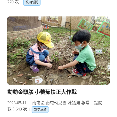
770 次
校園新聞
動動金頭腦 小蕃茄扶正大作戰
2023-05-11
南屯區 南屯幼兒園 陳議濃 報導
點閱
數：543 次
教學活動