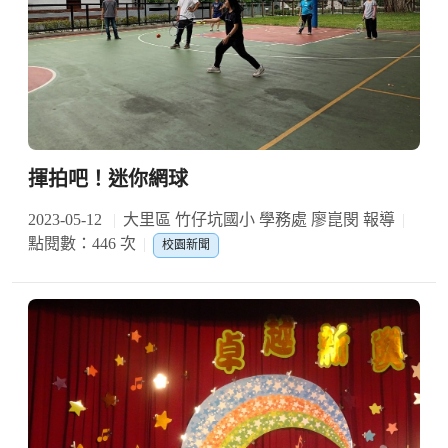
揮拍吧！迷你網球
2023-05-12
大里區 竹仔坑國小 學務處 廖崑閔 報導
點閱數：446 次
校園新聞