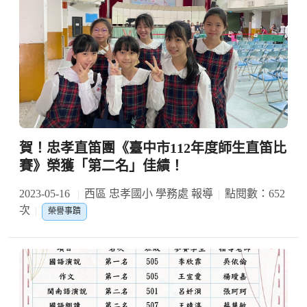
賀！忠孝直笛團《臺中市112年度師生直笛比
賽》榮獲「第二名」佳績！
2023-05-16
西區 忠孝國小 學務處 報導
點閱數：652
次
榮譽事蹟