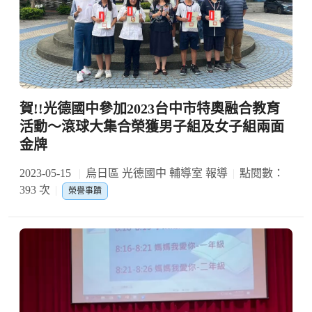
賀!!光德國中參加2023台中市特奧融合教育
活動～滾球大集合榮獲男子組及女子組兩面
金牌
2023-05-15
烏日區 光德國中 輔導室 報導
點閱數：
393 次
榮譽事蹟