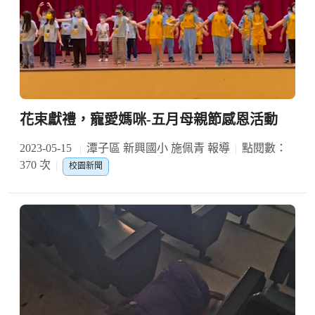
花束獻禮，寵愛媽咪-五月母親節感恩活動
2023-05-15
潭子區 新興國小 施佩青 報導
點閱數：
370 次
校園新聞