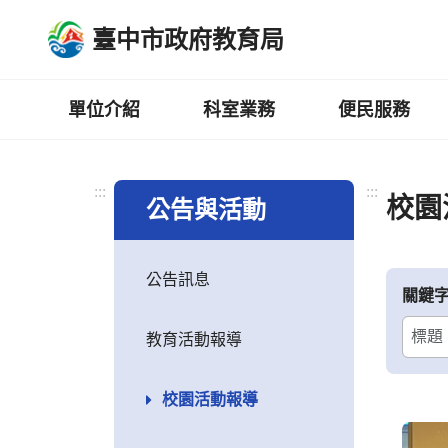
跳
臺中市政府教育局
到
主
要
內
單位介紹
科室業務
便民服務
容
區
:::
:::
校園
公告與活動
公告訊息
關鍵
教育活動報導
校園活動報導