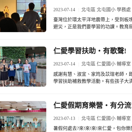
2023-07-14
北屯區 北屯國小 學務處
臺灣位於環太平洋地震帶上，受到板
避災，正是我們要學習的功課。教育
輔導團黃盈君老師主講「因應1991 停用後之作為 」透過深入淺
論，提供 學校 防災 意識及 強化災害
仁愛學習扶助‧有歌聲!
2023-07-14
北屯區 仁愛國小 輔導室
感謝有慧、淑宜、家筠及苡瑄老師，
學習扶助補救教學活動。有些孩子大
要趕著去上班，貼心的老師們特別挑
家的溫馨感覺。 學校暑假開了4班，高年級數學及中年級的國數班，配合補充教材
進行適性診斷後之教學補強工作，透
仁愛假期育樂營‧有分流
進行分組及個別化的補救教學活動，
能力增強，跳脫以往寫作業學習單的
2023-07-13
北屯區 仁愛國小 輔導室
增強了。 今日結業式適逢施校長生日，大家一起合唱生日快樂歌，祝福校長 生日快
暑假何處去?來!來!來!來仁愛，包你樂開懷！ 仁愛學生最幸福，社團
樂、天天開心、事事如意、心想事成