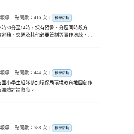
樂園」，仿照遊樂區的各種玩水設施，讓玩水
一整個遊樂園概念來設計。 而這個「鯪
合成一個環狀設計，而每個游泳池也因應不同
 報導
點閱數：416 次
教學活動
量；像較小孩子可以潑水和玩水，就要去溜滑
13時30分至14時，採有預警、分區同時段方
大孩子想要泡水或小浮潛，就要去大漂浮戲水
散避難、交通及其他必要管制等實作演練，以
還有許多空氣玩具可以玩。最吸睛的是大瀑布
水滴直直落下，彷彿就像在瀑布裡玩耍一樣。
障礙物，可以讓大玩野外求生水戰。 在水
可以觀看水舞表演，或者奔跑其中享受水花四
都是驚喜。而南屯幼兒園也因為班級數多，兼
 報導
點閱數：444 次
最有效使用，整個夏日戲水整整開放兩週，讓
教學活動
班級，每個孩子都
屯國小學生組隊參加環保局環境教育地圖創作
做好暖身運動，大家便開心衝向自己喜愛的項
及團體討論階段。
或者拿著水槍到處追逐，還是頂著瀑布享受
彿校園化身為大型遊樂場般，也吸引了不少家
家還一起玩劈西瓜遊戲，最後在一起品嚐甜美
式開
，預約的班級孩子們都引頸期盼快點上學來玩
 報導
點閱數：588 次
教學活動
好幾次溜滑梯滑水，水花噴起來很舒服、很好