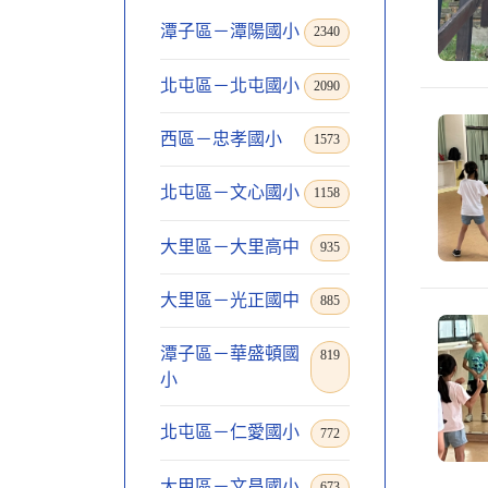
潭子區－潭陽國小
2340
北屯區－北屯國小
2090
西區－忠孝國小
1573
北屯區－文心國小
1158
大里區－大里高中
935
大里區－光正國中
885
潭子區－華盛頓國
819
小
北屯區－仁愛國小
772
大甲區－文昌國小
673