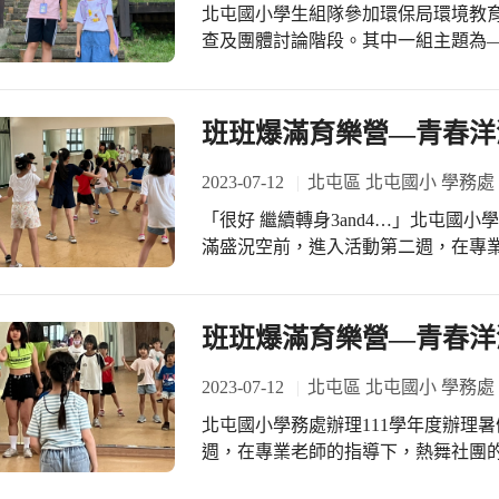
玩！」梅花鹿幼生黃聖紘說：「我們
北屯國小學生組隊參加環保局環境教
像水中秘密基地。」家長許于亭說：
查及團體討論階段。其中一組主題為—
天送小孩上學真是震撼到我了！只能
園實地體驗。大坑和平里921地震公
「市立南屯幼兒園，總是給孩子帶來
地震受損嚴重，改建成公園並保留一
識，太優了啦。」 梅花鹿班蔡敬萱老師說：「孩子們期待好久的玩水日終於到了！
座透明的斷層地形保留區，保留了多
班班爆滿育樂營—青春洋
玩水場地在學校佈置下堪比水上樂園
和兒童遊戲區，是兼具教育和踏青的
開！玩完水後還有棒打西瓜的活動，
2023-07-12
北屯區 北屯國小 學務處
還想再玩！感謝學校用心籌辦的夏日
「很好 繼續轉身3and4…」北屯國
說：「這次南屯的夏日玩水設備實在
滿盛況空前，進入活動第二週，在專
置、清涼的泳池、備水區，完全是超
順利的轉身.菱形步…，學生滿心期盼
施，讓孩子們有超級無敵快樂的一天
活。
來了!這次學校大費周章準備泳池之外
班班爆滿育樂營—青春洋
不輸給外面的戲水池，相信這次玩水
濃園長說：「這次的活動早在一個月
2023-07-12
北屯區 北屯國小 學務處
是經過思考與工具材料挑選，試圖想
開心模樣，還有許多家長的正向回饋
北屯國小學務處辦理111學年度辦理
該是這樣，這一切真好。」
週，在專業老師的指導下，熱舞社團的
滿心期盼摩拳擦掌，要努力學習，過