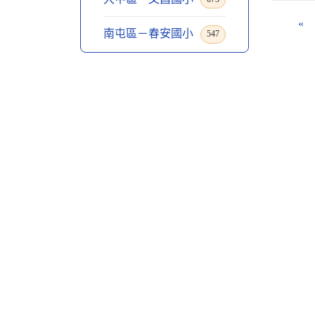
«
南屯區－春安國小
547