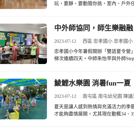
玩，要靜、要動隨你挑，室內、戶外
的生日祝福歌，真的很享受、很開心
並不是每個孩子都能環島遊臺灣，並
快樂的歌聲，感恩！
劃了一大串假期育樂營活動，田徑、
只要滿6人就開班，烈日當空，大家
中外師協同，師生樂融融
就是要陪學生快快樂樂過暑假，多麼不
別把時間錯開了。 輔導室的學習扶助暑假班也滿檔，一口氣開了四個班，數學與閱
2023-07-12
西區 忠孝國小 忠孝國小
讀為主外，桌遊、平板、美勞…全上
忠孝國小今年暑假開辦「雙語夏令營
氣，觀賞教學影片，難怪每天出席率高又高。 五年級陳生家長表示:
梯次連續四天。中師朱怡苹與外師Step
感謝學校精心規劃各項活動，孩子上
趣，參加的小朋友都玩得非常開心！ 「Picture 
陪伴不落單，上班也比較放心孩子安全
and Philippines」、「Name art」、「Col
「Misic time」…課表攤開，每一
鯪鯉水樂園 消暑fun一夏
綱，帶領、培養孩子從知識到素養，更多面
Taiwan and Philippines」，
2023-07-12
南屯區 南屯幼兒園 陳議
與菲律賓看見世界之美。 朱怡苹老師表示，參加營隊的小朋友，順利努力完成ㄧ天
夏天是讓人感到熱情與充滿活力的季
的任務，會在證書上蓋一個「兔子」印
才能夠盡情展開。尤其現在動輒34、
書，表示任務圓滿完成喔！
往往是大家首選的好去處。而在南屯
日家長也沒辦法帶孩子們去遊樂園玩