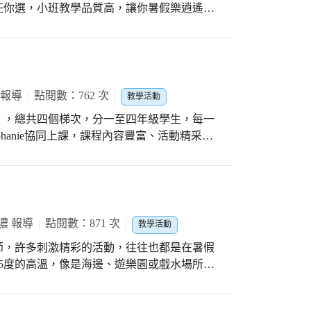
任你選，小班教學品質高，讓你暑假樂逍遙。
，感謝老師們的有心與用心，讓這個團隊充滿
不是每個學生都能出國走一走，所以學務處規
舞蹈、桌球、羽球、籃球、木球和足球等等，
還能在戶外或室內盡情享受比賽的喜悅吶喊聲，
容易呀!而且還可以跨組選修哩!因為我們特
 報導
點閱數：762 次
教學活動
場，每天課程活潑多元，還可以在室內吹冷
」，總共四個梯次，分一至四年級學生，每一
我們是上班族，
hanie協同上課，課程內容豐富、活動精采有
午可以在學校活動，下午再去安親班，有同學
book:Earth」、「Folk Story：Taiwan
，謝謝學校，感恩!
oring/Postermaking」、「Scavenger hunt」、
堂課都不重複，老師們用心規畫，結合108新課
向地豐富學習經驗。其中「Folk Story：
因為外師Stephanie是菲律賓籍，透過故事讓孩子們從台灣
濃 報導
點閱數：871 次
教學活動
節，許多刺激精彩的活動，往往也都是在暑假
章，營隊結束後，頒發『前途(兔)似錦』證
35度的高溫，像是海邊、遊樂園或戲水場所，
幼兒園，暑假仍是一般的上課時間，所以一般
水。因此深知這件事的困難，所以幼兒園乾脆