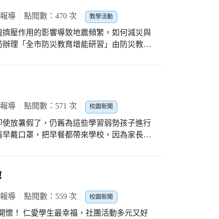
 報導
點閱數：470 次
教學活動
塊擠壓作用的影響導致地震頻繁，如何減災與
局辦理「全市防災教育增能研習」由防災教育
出的解說及團隊的討
應變能力 。
 報導
點閱數：571 次
校園新聞
即使放暑假了，仍舊為這些學習弱勢孩子進行
清早戴口罩，把早餐都帶來學校，因為家長還
了些課外書，讓他們在教室邊吃邊閱讀，享受
過平板、電腦、習作、紙筆測驗等多元方式，
!
就是要每個學生可以針對自己的學習需求進行
單一刻板模式，學生的學習意願及動機無形中
 報導
點閱數：559 次
校園新聞
活動多元又好
。校長表示：能在校園中聽到孩子們清脆甜美