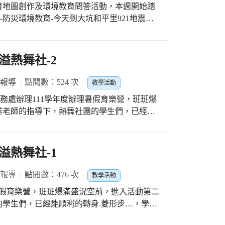
躲在水池裡面射水槍，上面還有水淋下來，很
育地圖創作及環境教育問答活動，本週開始踏
「這不是玩水，這真的就是水上樂園等級！今
防災環境教育-今天到大坑和平里921地震公
說：感恩學校～讚嘆學校～」家長林欣瑩說：
園原本是軍功國小的校址，位於車籠埔斷層帶，
驚喜與探索、生活中找創意、學習領域求知
些毀損塌陷的建物，以作紀念，旁邊設置了一
處因大地震而撕裂的校地，結合寬廣的大草皮
溢熱舞社-2
，有滑水道還有小瀑布，孩子玩到捨不得離
好去處。
有得玩又還有得吃，好多孩子分享超級好玩，
 報導
點閱數：524 次
教學活動
活動，真是太幸福啦！」山羊班朱紀蓉老師
小學務處辦理111學年度辦理暑假育樂營，班班爆
太令人驚艷，從自行架設的灑水、躲避水柱設
業老師的指導下，熱舞社團的學生們，已經能
高級版的水上樂園，謝謝學校提供豐富玩水設
摩拳擦掌，要努力學習，過一個充實的暑假生
。」教務組長蕭文嘉說：「久違玩水季節終於
，還打造獨一無二的自動灑水器，玩起來真的
溢熱舞社-1
趣活動可以給孩子們美好的夏季童年。」陳議
前就籌劃與安排，許多地方的設置與規劃，也
 報導
點閱數：476 次
營造出水樂園的模樣；而看到孩子盡情玩水的
教學活動
，感受到水樂園帶給大家的歡爛，覺得玩水就
暑假育樂營，班班爆滿盛況空前，進入活動第二
學生們，已經能順利的轉身.菱形步…，學生
一個充實的暑假生活。