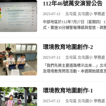
在自己校園打造一個樂園－「鯪鯉水
112年46號萬安演習公告
不僅僅只是小小游泳池或打水槍而已，而是
鯉水樂園」，主要是由四個游泳池組
2023-07-12
北屯區 北屯國小 學務處
年齡層的孩子，有不同深淺層度的水
中部地區於112年7月27日（星期四）
梯戲水池，可以享受滑水道的樂趣。
式，實施30分鐘警報傳遞與發放、疏
池，裡頭水量較高可以已挑戰，同時
強化各項防空整備與作為。
戲水池，在玩水的同時，上方還會有
中間還有個大廣場，周邊還有大型積木當
環境教育地圖創作-2
樂園正中央，還有360度灑水器，還
濺，因此整個樂園可以說是每個地方
2023-07-12
北屯區 北屯國小 學務處
顧孩子都可以遊玩，同時泳池水可以
每班孩子可以充分玩到，而且不僅玩一次而已。 而今日安排到的
「我們先將主要道路標示出來…」北
非常興奮。在聽完老師的安全宣導與
及環境教育問答活動，本週開始踏查
目去玩。不管是到池子裡泡水消暑，
SPA，師生們都是非常盡興歡樂，彷
長與路人圍觀羨慕。玩水結束後，大
環境教育地圖創作-1
的清涼西瓜，真的讚嘆夏日生活真好。 而今天的「鯪鯉水樂園」雖第一天正
幕，卻已經引起許多人的關注與轟動
2023-07-12
北屯區 北屯國小 學務處
水。山羊班幼生盧侑芮說：「我玩了