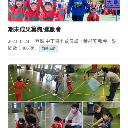
期末成果籌備/運動會
2023-07-24
西區 中正國小 施又靖、葉祝英 報導
點
閱數：406 次
教學活動