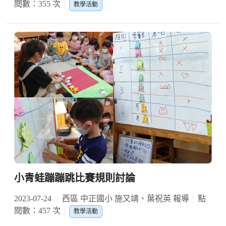
閱數：355 次
教學活動
小青蛙蹦蹦跳比賽規則討論
2023-07-24
西區 中正國小 施又靖、葉祝英 報導
點
閱數：457 次
教學活動