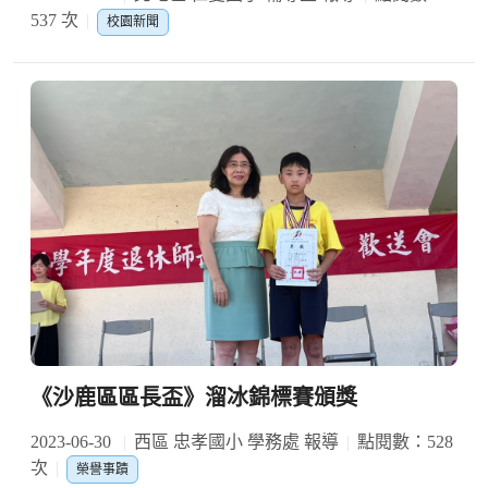
537 次
校園新聞
《沙鹿區區長盃》溜冰錦標賽頒獎
2023-06-30
西區 忠孝國小 學務處 報導
點閱數：528
次
榮譽事蹟