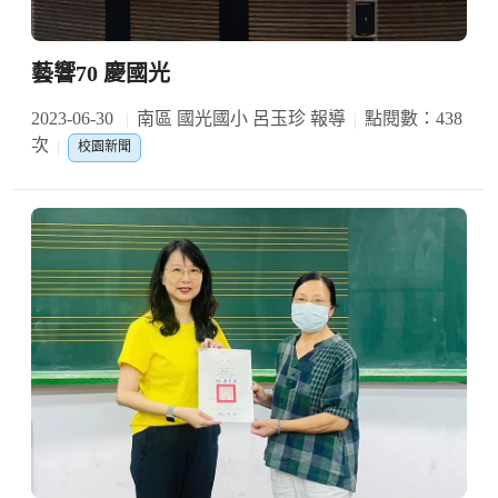
藝響70 慶國光
2023-06-30
南區 國光國小 呂玉珍 報導
點閱數：438
次
校園新聞