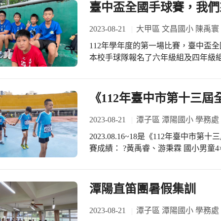
興奮又期待。吉他社分別由高三學長
臺中盃全國手球賽，我們
則是舞出動感又熱力四射的舞步，紛紛
市七將軍廟不僅邀請大里區學校社團
2023-08-21
大甲區 文昌國小 陳禹寰
果的機會，也年年補助演出學校發展
112年學年度的第一場比賽，臺中盃
本校手球隊報名了六年級組及四年級
譽，賽前兩週在比賽場地認真的訓練
入複賽，期許兩隊能把最高榮譽帶回學校
《112年臺中市第十三屆
2023-08-21
潭子區 潭陽國小 學務處
2023.08.16~18是《112年臺
賽成績： ?黃禹睿、游秉霖 國小男童4×
陳映蓉、莊品筑、鐘琬喬 國小女童4×1
小女童4×200公尺第四名 在三天晴
判老師們。 從比賽過程檢視訓練成效
潭陽直笛團暑假集訓
們支持 #感謝潭子區各校指導老師無私
名峰組長、麒翔老師一起訓練與指導選
2023-08-21
潭子區 潭陽國小 學務處