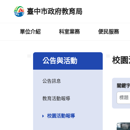
跳
臺中市政府教育局
到
主
要
內
單位介紹
科室業務
便民服務
容
區
:::
:::
校園
公告與活動
公告訊息
關鍵
教育活動報導
校園活動報導