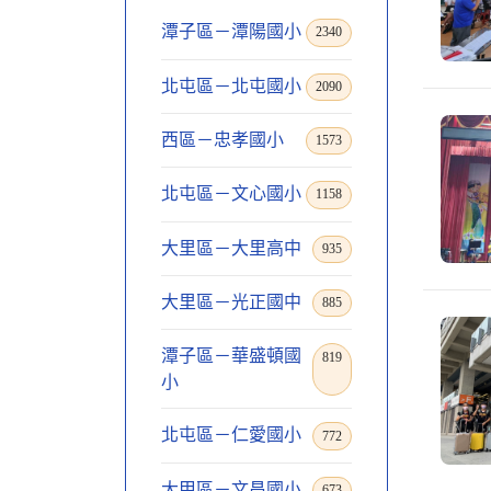
潭子區－潭陽國小
2340
北屯區－北屯國小
2090
西區－忠孝國小
1573
北屯區－文心國小
1158
大里區－大里高中
935
大里區－光正國中
885
潭子區－華盛頓國
819
小
北屯區－仁愛國小
772
大甲區－文昌國小
673