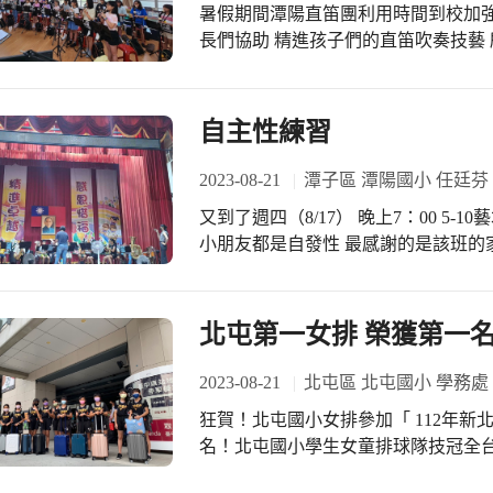
暑假期間潭陽直笛團利用時間到校加強
長們協助 精進孩子們的直笛吹奏技藝
準備的人 #感謝子倫老師暨家慈老師
自主性練習
2023-08-21
潭子區 潭陽國小 任廷芬
又到了週四（8/17） 晚上7：00 5
小朋友都是自發性 最感謝的是該班的
友們不要辜負家長們的用心 好好的努力
全國音樂比賽臺中市初賽 
北屯第一女排 榮獲第一
2023-08-21
北屯區 北屯國小 學務處
狂賀！北屯國小女排參加「 112年
名！北屯國小學生女童排球隊技冠全
勤的指導，與隊員扎實的基本功，行