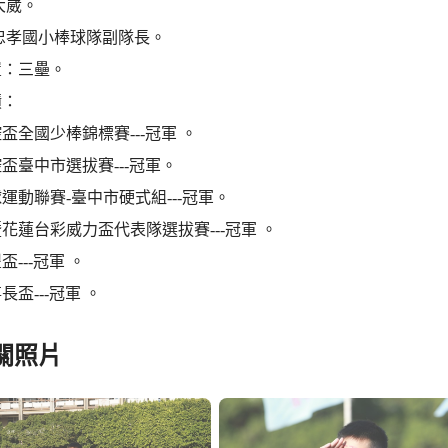
大崴。
忠孝國小棒球隊副隊長。
置：三壘。
蹟：
盃全國少棒錦標賽---冠軍 。
盃臺中市選拔賽---冠軍。
運動聯賽-臺中市硬式組---冠軍。
花蓮台彩威力盃代表隊選拔賽---冠軍 。
---冠軍 。
長盃---冠軍 。
關照片