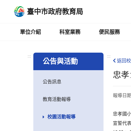
跳
臺中市政府教育局
到
主
要
內
單位介紹
科室業務
便民服務
容
區
:::
:::
公告與活動
返回校
忠孝
公告訊息
報導日
教育活動報導
忠孝國小
校園活動報導
宣誓代