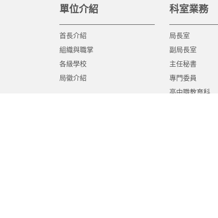
單位介紹
科室業務
首長介紹
局長室
組織與職掌
副局長室
各級學校
主任秘書
局徽介紹
專門委員
高中職教育科
國中教育科
國小教育科
幼兒教育科
終身教育科
特殊教育科
課程教學科
體育保健科
工程營繕科