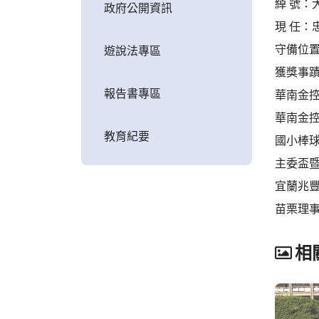
綽 號：
政府公開資訊
現 任：
守備位
遊說法專區
獲獎事
報告書專區
華南金控
華南金控
教育紀要
國小棒球
主委盃暨
宜蘭兆豐盃
苗栗理事
相