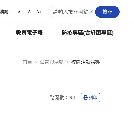
搜尋
A-
A
A+
務網
教育電子報
防疫專區(含紓困專區)
首頁
公告與活動
校園活動報導
點閱數：
781
列印