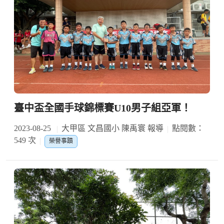
臺中盃全國手球錦標賽U10男子組亞軍！
2023-08-25
大甲區 文昌國小 陳禹寰 報導
點閱數：
549 次
榮譽事蹟