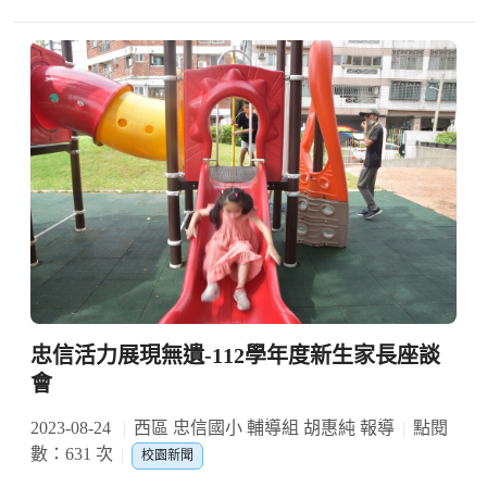
忠信活力展現無遺-112學年度新生家長座談
會
2023-08-24
西區 忠信國小 輔導組 胡惠純 報導
點閱
數：631 次
校園新聞