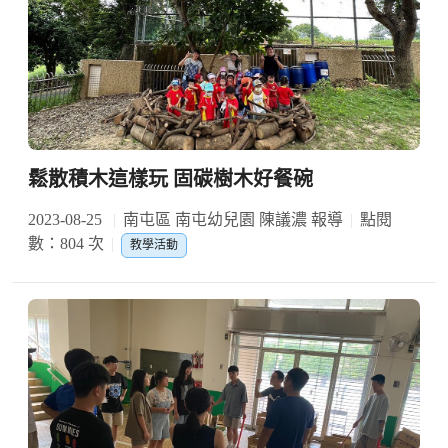
鬆散積木這樣玩 固碳樹木好餐碗
2023-08-25
南屯區 南屯幼兒園 陳議濃 報導
點閱
數：804 次
教學活動