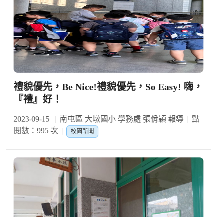
禮貌優先，Be Nice!禮貌優先，So Easy! 嗨，
『禮』好！
2023-09-15
南屯區 大墩國小 學務處 張佾穎 報導
點
閱數：995 次
校園新聞