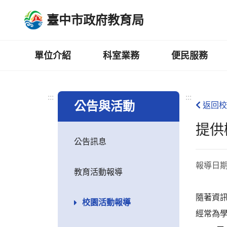
跳
臺中市政府教育局
到
主
要
內
單位介紹
科室業務
便民服務
容
區
:::
:::
公告與活動
返回校
提供
公告訊息
報導日
教育活動報導
隨著資
校園活動報導
經常為