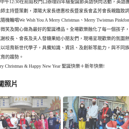
1(三)中午12:30在前庭校門口辦理四年級聖誕節英語快閃活動，英
老師主持暨策劃，潭陽大家長德惠校長暨家長會孟芳會長親臨致
機輪唱We Wish You A Merry Christmas、Merry Twist
用微笑及開心做為最好的聖誕禮品。全場歡樂融化了每一個孩子
感謝校長、會長及夫人發糖果給小朋友們，現場呈現歡樂的氛圍熱
校以培育新世代學子，具備知識、資訊、及創新等能力，與不同
教育的趨勢。
ry Christmas & Happy New Year 聖誕快樂＋新年快樂!
關照片