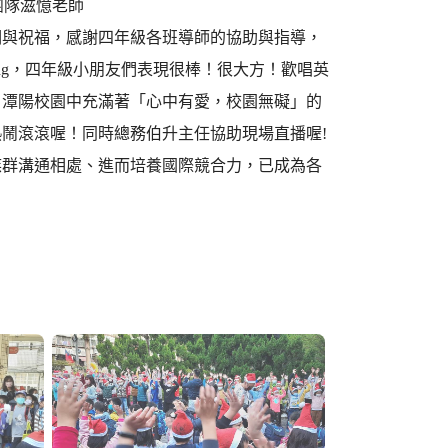
語團隊滋憶老師
詞與祝福，感謝四年級各班導師的協助與指導，
mas Pinkfong，四年級小朋友們表現很棒！很大方！歡唱英
，潭陽校園中充滿著「心中有愛，校園無礙」的
鬧滾滾喔！同時總務伯升主任協助現場直播喔!
族群溝通相處、進而培養國際競合力，已成為各