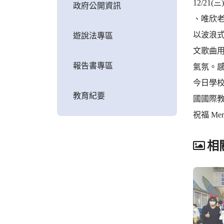
12/2
政府公開資訊
、唯欣
以波浪式隨
遊說法專區
文歌曲
報告書專區
氣氛。
今日學
教育紀要
國國際
祝福 Mer
相