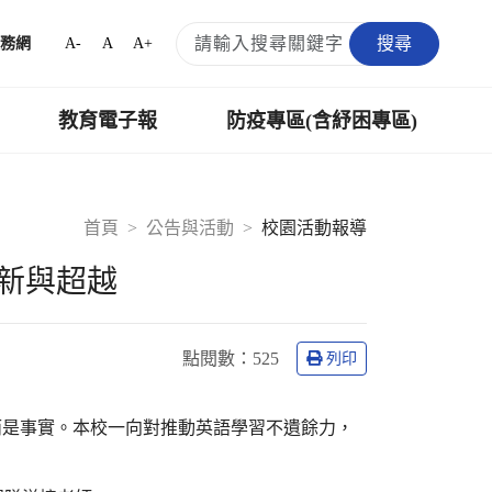
搜尋
A-
A
A+
務網
教育電子報
防疫專區(含紓困專區)
首頁
公告與活動
校園活動報導
創新與超越
點閱數：
525
列印
而是事實。本校一向對推動英語學習不遺餘力，
。