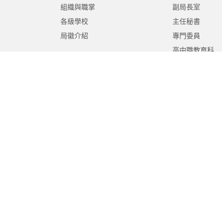
組織與職掌
副局長室
各級學校
主任秘書
局徽介紹
專門委員
高中職教育科
國中教育科
國小教育科
幼兒教育科
終身教育科
特殊教育科
課程教學科
體育保健科
工程營繕科
秘書室
學生事務室
人事室