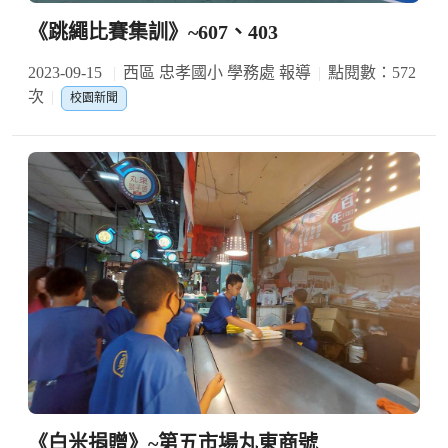
《跳繩比賽集訓》~607、403
2023-09-15
西區 忠孝國小 學務處 報導
點閱數：572
次
校園新聞
《白米捐贈》~第五市場丸東商號