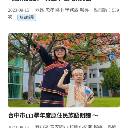
2023-09-15
西區 忠孝國小 學務處 報導
點閱數：539
次
校園新聞
台中市111學年度原住民族語朗讀 ～
2023-09-15
西屯區 泰安國小 校園小記者 報導
點閱