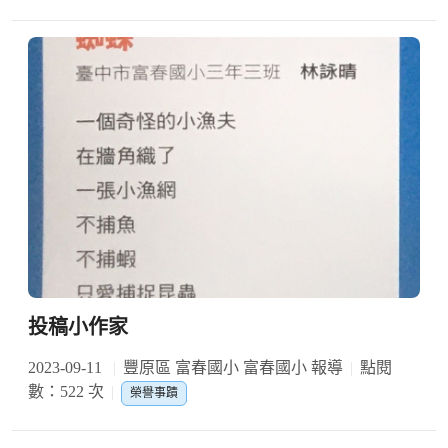
投稿小作家
2023-09-11
豐原區 富春國小 富春國小 報導
點閱
數：522 次
榮譽事蹟