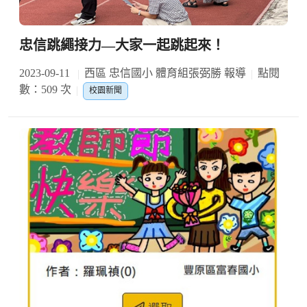
忠信跳繩接力—大家一起跳起來！
2023-09-11
西區 忠信國小 體育組張弼勝 報導
點閱
數：509 次
校園新聞