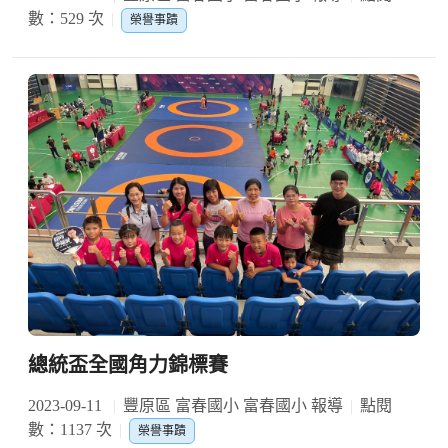
數：529 次
榮譽事蹟
總統盃全國角力錦標賽
2023-09-11
豐原區 富春國小 富春國小 報導
點閱
數：1137 次
榮譽事蹟