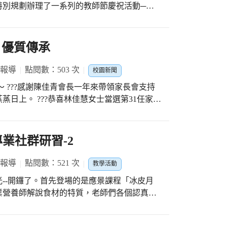
特別規劃辦理了一系列的教師節慶祝活動─認
表揚活動，透過活動的進行，讓學生有機會對
冠疫情期間，老師都戴著口罩，不易辨視長
師，為了讓所有的學生能迅速認識全校教職
 優質傳承
職員工照片，展示於文化走廊公布欄，讓學生
，能打招呼問好。 輔導室在課間活動開放廣
 報導
點閱數：503 次
校園新聞
和老師說的話，就可以點播歌曲送給老師，鼓
 ???感謝陳佳青會長一年來帶領家長會支持
常多的學生點播歌曲送給老師，其中三年級魏
士當選第31任家長
的導師陳曉蓉老師，表達遇見曉蓉老師是他最
家長會優良傳統，協助大明國小辦學，嘉惠莘
輔導室還發給每位學生空白祝福卡，讓學生在
表大會暨家長委員會議圓滿成功，感謝家委會夥伴
，再依學生書寫的對象分門別類彙整到教師個
感謝許多主動加入家長會的新夥伴及老朋友
業社群研習-2
頒贈給師長，其中五年級林紫婕小朋友寫給新
力量，讓大明國小邁向卓越
到太平國小的生活，表達了她對校長新到任的
 報導
點閱數：521 次
直笛隊《聽我說謝謝你》的演奏中揭開序幕，
教學活動
的笛聲，化為聲聲的祝福，打動了所有老師的
--開鑼了。首先登場的是應景課程「冰皮月
動跳《謝謝老師》，動感十足的舞蹈，帶動了
業營養師解說食材的特質，老師們各個認真學
古禮，準備了「開喜紅茶」，由學生代表贈送
與鼓勵，希望老師們將所學融入各教學領域，
，天天開心又歡喜。 家長會為了感謝教師平
禮品贈送給全體的教職員，會長鄭雅萍還自掏