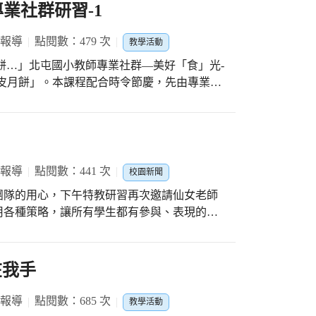
業社群研習-1
家長會的肯定及感謝之意。 校長曾娉妍表
引領學生培養解決問題的能力，對於學生發展
 報導
點閱數：479 次
教學活動
敬師活動，鼓勵學生表達對老師感恩之心，可
良性互動，有效營造師生融洽氣氛及溫馨校園
皮月餅」。本課程配合時令節慶，先由專業營
真學習，希望將所學融入各教學領域，讓師生
 報導
點閱數：441 次
校園新聞
團隊的用心，下午特教研習再次邀請仙女老師
用各種策略，讓所有學生都有參與、表現的機
在我手
 報導
點閱數：685 次
教學活動