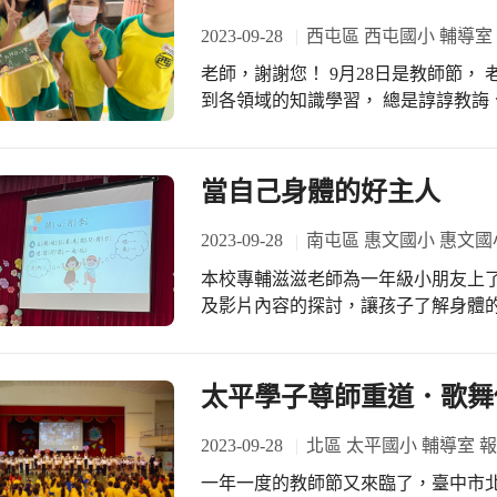
2023-09-28
西屯區 西屯國小 輔導室
老師，謝謝您！ 9月28日是教師節，
到各領域的知識學習， 總是諄諄教誨、耐心陪伴
望藉由教師節活動，學生能學習感恩及
時給予老師暖心的回饋。 教師節前， 一年級的孩子會有一張畫紙，畫出老師最認
真、最美麗、最帥氣的樣子，送給老
當自己身體的好主人
愛師卡。校園裡，除了每天陪伴的導
子、愛護孩子、教導孩子。利用愛師
2023-09-28
南屯區 惠文國小 惠文國
片上，讓老師有機會收到孩子們暖心的祝福。 9月26日，至善國中
本校專輔滋滋老師為一年級小朋友上
年6月才剛從西屯國小畢業的學生，
及影片內容的探討，讓孩子了解身體
克風傳遞對老師的滿滿的謝意及載滿
孩子如何交朋友、與朋友相處，透過
琳老師時，獻上一個愛的大大擁抱之
人。
謝您的指導。」 西屯國小家長會代表家長對學校教職員工表達感謝心意，貼心準備
太平學子尊師重道．歌舞
蒸氣眼罩，感恩師長們對於學子們愛
愛的咖啡與甜在心蛋塔給師長們，讓
2023-09-28
北區 太平國小 輔導室 
生們，在今日9點28分共同舉杯，祝
一年一度的教師節又來臨了，臺中市