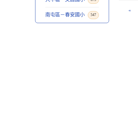
«
南屯區－春安國小
547