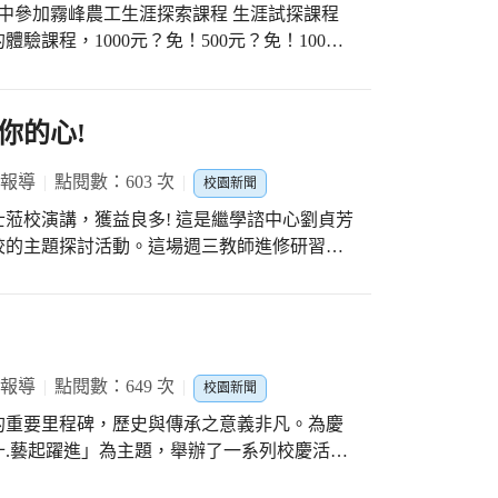
課程，1000元？免！500元？免！100
！ 這樣好康的活動，有20位同學爭取到體驗的
索課程，由霧峰農工汽車科主任親自上課，汽
蘭農技團的團員，光是這樣的經歷，就讓人眼
你的心!
補胎練習」與「換裝輪胎」兩項，體驗的學生
然怎麼有那麼多破洞可以補，在老師的指導與
 報導
點閱數：603 次
校園新聞
孩子，都體驗到此生第一次的補汽車輪胎，講
蒞校演講，獲益良多! 這是繼學諮中心劉貞芳
法，雖然台灣交通方便，到處都有修車廠，不
校的主題探討活動。這場週三教師進修研習蔡
輪胎，或者學會補胎的方法，在需要的時候，
自傷辨識與輔導」為題，從三級預防模式切
真，上課專注，讓汽車科主任比讚，高興到汽
FACT自殺警訊表，藉以提出防治4Ｒ妙方(改
人一瓶飲料，新光孩子的表現，應該讓學校有
先壯大自己才能幫助他人。 本次探討主
加工科」，在燠熱的場地中，新光的孩子分組
產生的正向能量，是發揮有效親師溝通與輔導
，必須要輪流用力打發奶油，再依照不同時間
自殺防治守門人 『1問、2應、3轉介』的竅
 報導
點閱數：649 次
米不知米價的新光孩子，手有痠到與累到，在
校園新聞
、正向思考，發揮高度的敏銳覺察力，就能在
利的進烤箱，再等待烤箱烤熟的過程中，新光
的重要里程碑，歷史與傳承之意義非凡。為慶
可挽救的遺憾。 輔導許主任感恩地表式:沒有
提早完成者，還有品嚐到老師準備的真材實料
.藝起躍進」為主題，舉辦了一系列校慶活
不管在哪裡，快樂做自己，一起迎向陽光」。
不僅可以外帶鳳梨酥，還可以有透心涼的冰淇
動，結合環境教育課程，辦理「找故事-跳蚤
教師輔導管教大有助益，獲益良多，感恩！
位同學還有外帶一份鳳梨酥要回到學校和導師