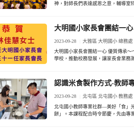
神，對師長們表達感恩之意，輔導室
識師長專欄、點歌謝師頻道、教師節
終年辛苦的老師表達敬意及謝意。 新
相，加上新學期學校來了多位的新老
大明國小家長會團結一心
員，輔導室特別蒐集及整理了全校教
透過照片認識師長，以便跟師長碰面時
2023-09-28
大雅區 大明國小 總務處
播頻道，學生只要在點播單上寫下想
大明國小家長會團結一心 優質傳承～～
勵學生透過空中向老師表達情意；非
學校，推動校務發展，讓家長會業務蒸蒸日上。 ???恭喜林佳慧女
苡安小朋友點播《遇見》送給低年級
會長，眾望所歸，繼續傳承大明國小
幸運的一件事，祝福老師平安喜樂。 
莘學子。 ???今晚班級學生家長代
卡片上寫下給老師感謝與祝福的短文
及班級家長會召集人們熱情出席，更
認識米食製作方式-教師專
人專屬的心形珍珠板上，由學生代表
們，讓我們一起攜手努力，匯集所有
校長的卡片，問候校長是否已經適應
2023-09-28
北屯區 北屯國小 教務處
關心與祝福。 教師節表揚活動在學校
在賴盷辰老師的指揮下，宛如天籟般
北屯國小教師專業社群—美好「食」光
心扉；六年級全體小朋友一起表演帶
餅」。本課程配合時令節慶，先由專
全場的氣氛。學校改良了學生奉茶的
習，校長也蒞臨食育教室，實地練習
給每位教師，期待教師們在教學過程中
讓師生都收穫滿滿。
日教導學生的辛勞，特別選購實用的