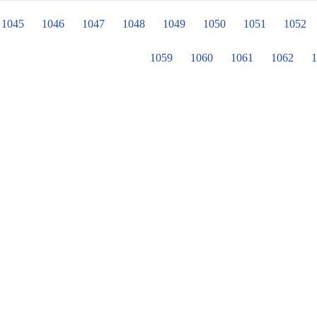
市場」、展現師生藝術創作的「典藏3
分享，這樣貼心的舉動，也讓霧農的老
覽會」、象徵薪火傳承與社區情感連
1045
1046
1047
1048
1049
1050
1051
1052
題，再三的感謝輔導室的佳璿組長，
樂晚會暨學生才藝發表會」、「兔躍龍
指六脈神劍全部操作，七手八腳的完
意象」、「校園最美一角攝影展」、
1059
1060
1061
1062
1
東平國小30週年新風貌。其中，最令人
十週年校慶暨社區運動大會」。 為迎接這個值得慶祝和紀念的日子，老師、學生和
家長齊心協力。校慶當天的表演節目不
於創新，追求卓越和成長，為學校創
開序幕，展現了運籃和跑籃的訓練成
入場，象徵著東平國小30週年的慶祝
殊意義的「生命樹彩繪」和「時光膠
象徵著生生不息和薪火相傳的生命樹，
東平國小30週年校慶的開幕表演，將
校慶活動融入教學課程中，呈現出獨
著是校內田徑隊、扯鈴團隊在熱情有
果。緊接著，上場的社區、幼稚園和一
添歡樂氛圍，並表達對東平國小的祝
展現出選手合作和團隊精神。最後，
組成的「大隊接力對抗賽」，將現場氣氛推向高潮。 東平