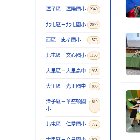
潭子區－潭陽國小
2340
北屯區－北屯國小
2090
西區－忠孝國小
1573
北屯區－文心國小
1158
大里區－大里高中
935
大里區－光正國中
885
潭子區－華盛頓國
819
小
北屯區－仁愛國小
772
大甲區－文昌國小
673