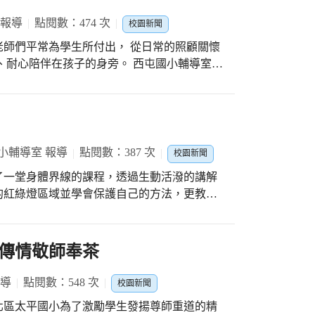
 報導
點閱數：474 次
校園新聞
 老師們平常為學生所付出， 從日常的照顧關懷
在孩子的身旁。 西屯國小輔導室希
珍惜， 懂得感謝老師們無私的付出，並能適
師。二~六年級的孩子，會拿到至少兩張的精美
師之外，也有許多老師及行政人員，守護孩
卡，可以將平常沒能跟師長們說出感謝寫在卡
小輔導室 報導
點閱數：387 次
校園新聞
趙校長，帶著今
了一堂身體界線的課程，透過生動活潑的講解
回來這曾經熟悉的校園裡，致贈謝師卡，透過麥
的紅綠燈區域並學會保護自己的方法，更教導
小學生活的回憶。畢業校友詹前佑，看到賴一
這次的宣導相信孩子們都能當自己身體的好主
外，眼眶還泛著淚水說：「老師，謝謝您！感
傳情敬師奉茶
心陪伴及傳道授業解惑；也在教師節當天準備
師長精神旺旺，學生學習棒棒。西屯區學校師
報導
點閱數：548 次
福老師們教師節快樂！
校園新聞
北區太平國小為了激勵學生發揚尊師重道的精