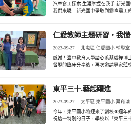
汽車食工探索 生涯掌握在我手 新光國中參加霧峰農工生涯探索課程 生涯試探課程
我們來囉！新光國中爭取到霧峰農工的體驗
元？免！ 課程完全免費！只要你報名
機會，上午的實作課程是汽車科的探
車科主任曾經是中華民國派駐史瓦濟
仁愛教師主題研習‧我懂
睛為之一亮。 今日汽車科體驗的有「
無分男女，都要「幫輪胎打洞」，不
2023-09-27
北屯區 仁愛國小 輔導室
學長的傳授密技之下，每一位新光的
感謝！臺中教育大學諮心系蔡毅樺博士
師也讓所有的同學操作汽車換胎的方
督導的臨床分享後，再次邀請專家蒞
過懂得自己找行李箱的備胎，然後換
博士以「其實我懂你的心-談學童憂鬱
就可以派上用場。 新光的孩子體驗認
入，先探討憂鬱的界定、形成、徵候與
車科主任自己掏腰包請新光的孩子一
變想法、學習放鬆、降低壓力、情緒紓解)，
東平三十.藝起躍進
加分效果。 下午的體驗課程是「食品
軸圍繞在積極性關懷，能在教育現場
進行「手做鳳梨酥」，體驗的過程中
管教的關鍵性引擎。勉勵大家平時掌握
2023-09-27
太平區 東平國小 蔡育瑜
步驟加入蛋、麵粉、攪拌，著實讓吃
門，以創意式治療提升個案樂觀意念
食品加工科老師的指導下，鳳梨酥順
今年，東平國小將迎來了創校30週年
學生發出求救訊號的當下，避免發生不
的孩子也著手整理每一組的工作桌，
祝這一特別的日子，學校以「東平三十
過不去的坎，大家應該「以愛化礙，
「火龍果冰淇淋」，讓下午的課程，
動。從今年三月份起即展開各項系列活
感謝蔡博士的專業分享，這場演講對
淋可以享用，新光的孩子很貼心，多