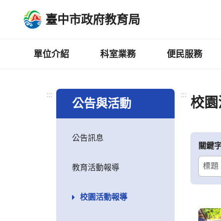
跳
臺中市政府教育局
到
主
要
內
單位介紹
科室業務
便民服務
容
區
:::
:::
校園
公告與活動
公告訊息
關鍵
教育活動報導
校園活動報導