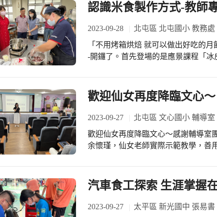
認識米食製作方式-教師專
腰包請老師們喝咖啡，讓教師們感受到
示：教師平日不僅傳授學生知識、還
2023-09-28
北屯區 北屯國小 教務處
有深遠的影響。學校結合教師節辦理
以鼓舞教師教學士氣，促進師生之間
「不用烤箱烘焙 就可以做出好吃的月餅…」北屯國小教師專業社群—美好「食」光-
環境。
-開鑼了。首先登場的是應景課程「冰
養師解說食材的特質，老師們各個認
都收穫滿滿。
歡迎仙女再度降臨文心～
2023-09-27
北屯區 文心國小 輔導室
歡迎仙女再度降臨文心～感謝輔導室
余懷瑾，仙女老師實際示範教學，善
會，相信夥伴們都收穫滿滿。 ＃今日最開心是看到老師們熱情積極的參與以及燦爛
的笑容
汽車食工探索 生涯掌握
2023-09-27
太平區 新光國中 張易書