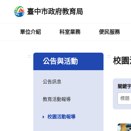
跳
臺中市政府教育局
到
主
要
內
單位介紹
科室業務
便民服務
容
區
:::
:::
校園
公告與活動
公告訊息
關鍵
教育活動報導
校園活動報導