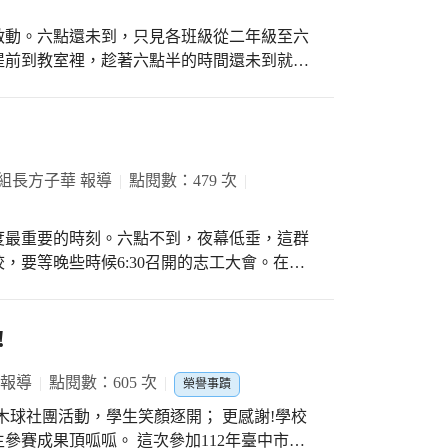
啟動。六點還未到，只見各班級從二年級至六
提前到教室裡，趁著六點半的時間還未到就先
近正式時間，家長走進校
有數位同仁正忙著接待與指引路線。而在三樓
鴻鈞常委、金城榮譽會長⋯則早早就來到校長
就要一同走到各班級的教室，與所有的家長來
組長方子華 報導
點閱數：479 次
室後，只見智傑會長以極感性的口吻要來與家
同來教育我們的孩子；同時也明白告訴台下的
度最重要的時刻。六點不到，夜幕低垂，這群
會這邊來作適當的反應，家長會會站在協助家
，要等晚些時候6:30召開的志工大會。在第
內導師依舊
辛勞、最是付出、極有愛心，最受孩子們喜愛
會長及其他家長會成員夥伴此時早已拜會了許
祥的志工爺爺或奶奶...，他們所有、所有的
大夥好不容易終於走完全部班級，因為葫蘆墩
。 時間一到，很快地開會便準時進行，首先大
!
了抵抗了少子化的洪流，還因辦學績優而獲獎
與會代表，也就是家長會顧問團的蔡明政團長
不住的笑容，因為受到在場所有與會人員滿滿
 報導
點閱數：605 次
榮譽事蹟
會的家長會成員至此也才鬆了一口氣，高興地
的禮物。 不久，現場就把主持棒子交給永遠
團活動，學生笑顏逐開； 更感謝!學校
明校長此時也一一向家長會夥伴致謝，並宣布
性又帶幽默的口吻來主持現場的活動，很快就
參賽成果頂呱呱。 這次參加112年臺中市市