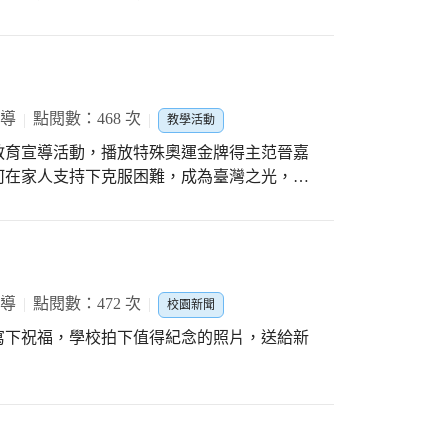
還是最近才召募進來，正在實習的新進志工，
樓，榮獲小高男團體第三名、小高女團體第一
不被麗鳳隊長的熱情與嫻熟的主持功力給感染而
。 帶隊參賽的楊主任靦腆地表示:好像拿太多獎
，眾人皆完全以開心的心情，來參加今晚的活
9人獲獎，雙人組也有6組獲獎，尤其常勝軍
十來向大家報告及回顧過去這一年來，志工隊
舉獎盃，榮獲團體冠軍實至名歸，男生起步較
有哪些項目未如實妥善地完成，要請相關的夥
努力，成果會越來越輝煌。 仁愛自成立木球
報導
點閱數：468 次
教學活動
時針對綠化組、圖書組、導護組、輔導組...
一訓練，學生們在教練團的陪伴下，進行木球
還給各組的成員們予以鼓勵，也予以期許。期
命教育宣導活動，播放特殊奧運金牌得主范晉嘉
，新手必須從頭開始，從握桿、身體姿勢擺
前那美麗而不平凡的幸福葫蘆墩繼續盡一點心
何在家人支持下克服困難，成為臺灣之光，希
基礎能力，才能穩紮穩打啊! 施校長喜悅地表
人而做、先他人而付出，然後才說，也才能服
極規劃推動中，成果越來越豐碩。比賽得獎是
 ! 「人必自救，而後人救」。隊長以自身的
苦努力付出之後必將看到成果，也感謝幕後一
大夥才能像家人，一起同心地追隨周大姊，而
油!
事。 凡善而美好的事，不難，無它，惟真誠
鄭義忠隊長以降的這一群志工團隊，感念又感
報導
點閱數：472 次
校園新聞
您們一路陪伴與守護，真好，也真...幸福。
寫下祝福，學校拍下值得紀念的照片，送給新
夢最美，但記得...要努力去實踐~