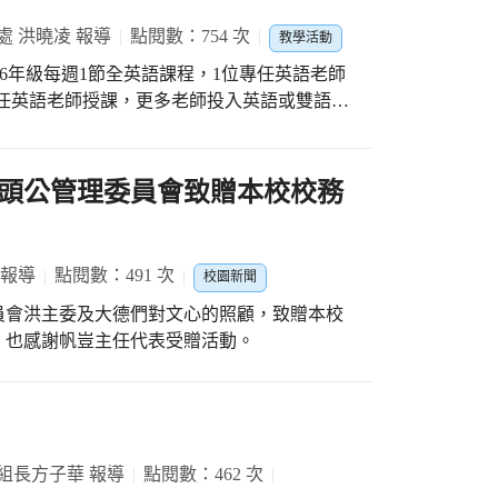
處 洪曉凌 報導
點閱數：754 次
教學活動
第4年，從1-6年級每週1節全英語課程，1位專任英語老師
位專任英語老師授課，更多老師投入英語或雙語教
廣益，在基礎的課程架構中，發展出
eration、Craft)教學模組，不斷研創與規劃教學方案，
形狀(Shape)課程，有了點和線就能組成各種
頭公管理委員會致贈本校校務
形、菱形等，建立這些概念後，孩子們以黃豆
搭建3D模型，小組合作完成一棟棟大又堅固
物主題，以pets are animals kept in
 報導
點閱數：491 次
校園新聞
，每個人都試著描述自己養寵物的原因，團隊合作
員會洪主委及大德們對文心的照顧，致贈本校
dy老師和外籍教師Gama協同教學，兩人以極
，也感謝帆豈主任代表受贈活動。
溫馴的退役導盲犬助教專業演出，孩子們比平
規劃，老師們勇於接受挑戰，以多模態的教學
且有意義的課程，期待孩子們因學習而快樂，
) 課堂影片連結
s/12uTWSVlLS7ElT9e7ep_Cudtskzae_Xgi?
組長方子華 報導
點閱數：462 次