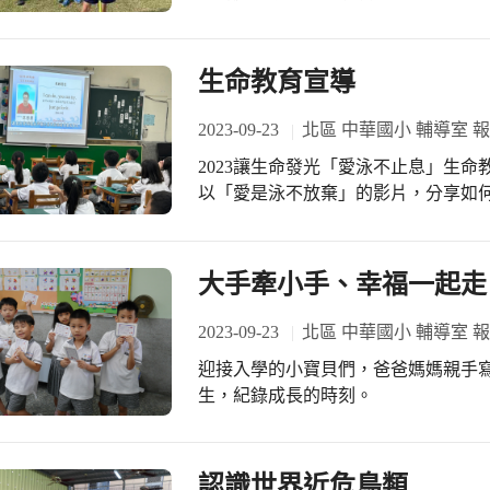
把場子炒熱了起來，不論是資深的，
長盃全國木球錦標賽，成績更上一層
所有的...所有現場的志工伙伴，無
名☝️，喜訊傳來，全校師生雀躍不已
充滿了熱情活力，大夥全被釋放開來
了。個人賽部分，低年級到高年級共有
生命教育宣導
動。 麗鳳隊長也仔細而慎重地一五一
蔡○晏及施○彣，個人賽及雙人組都高
完成了哪些既定的目標項目；猶記還
慢，獲得團體季軍也不容易，相信長期
2023-09-23
北區 中華國小 輔導室 
伴們繼續地追蹤與後續妥善的處理。同
隊以來，每週有兩個導師時間進行統
各小組的志工，以她大姊的好氣魄，
2023讓生命發光「愛泳不止息」生
練習，因為低中高年級學生分組訓練
許大夥就像家人繼續打拼下去，為眼
以「愛是泳不放棄」的影片，分享如
位、瞄準目標、擊球力道…，唯有強化
力。 麗鳳隊長總是勤；總是先，先他
望藉此鼓勵更多人珍惜生命，
示:仁愛木球隊成立迄今，在學務處積
人，也才帶得動這廣大的志工群，對吧
對教練及學生最大的鼓舞與肯定，辛
榜樣而感人，而得志工們的心，所以
大手牽小手、幸福一起走
群默默配合支持的同仁與家長，大家加
真正一起無私地來為幸福葫蘆墩作奉獻
二字二已。感謝麗鳳隊長暨輔導隊長
2023-09-23
北區 中華國小 輔導室 
佩您們長期的付出與辛勞，感謝葫蘆墩
迎接入學的小寶貝們，爸爸媽媽親手
幸福看得見，只要您願意，願意相隨。有
生，紀錄成長的時刻。
認識世界近危鳥類