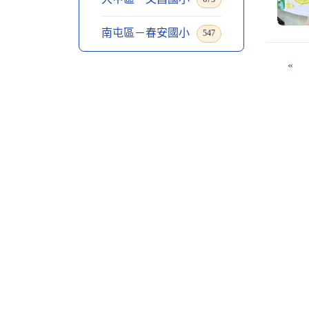
南屯區－春安國小
547
«