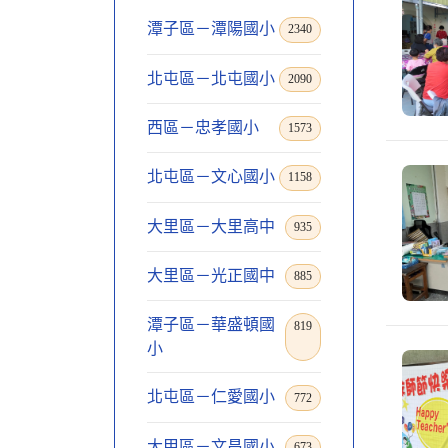
潭子區－潭陽國小
2340
北屯區－北屯國小
2090
西區－忠孝國小
1573
北屯區－文心國小
1158
大里區－大里高中
935
大里區－光正國中
885
潭子區－華盛頓國
819
小
北屯區－仁愛國小
772
大甲區－文昌國小
673