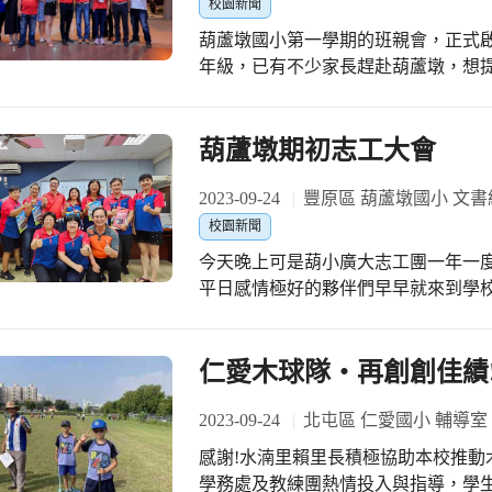
校園新聞
葫蘆墩國小第一學期的班親會，正式
年級，已有不少家長趕赴葫蘆墩，想
行和孩子的老師晤談，了解孩子開學後的適應情況。 越接
門的人數也就越來越多，一樓的穿堂
校長室裡，傑哥會長、雅晶副會長、
葫蘆墩期初志工大會
室，想要等班親會的時間一到，大家
一一地問候。 一開始從四樓601班級開始，校長和傑哥會長、雅晶副會長、鴻鈞常
2023-09-24
豐原區 葫蘆墩國小 文書
委、金城榮譽會長、四處主任走進教
校園新聞
長報告，期盼所有的家長能與導師共
今天晚上可是葫小廣大志工團一年一
家長們，不管任何事情都可逕與家長
平日感情極好的夥伴們早早就來到學校
長的立場，全力來作親師之間更好的橋樑。 時間過得很快，在各班教室
一會議室，早就擠滿了這些平日最是
和家長進行交流的同時，校長和智傑
與尊敬的阿姨、叔叔，或是臉上滿是慈
多的班級，直到時間來到近七點半，
志工...都齊聚在一樓的第一會議室裡
仁愛木球隊‧再創創佳績
的班級數還真的是很多。畢竟我們除
家長柯志明校長邀請了家長會這邊的
無數，甚至做到了總量管制。 隨著時間的流逝，今晚的班親會也即將劃下句點。在
致詞與頒獎，幾位受獎的志工臉上止
2023-09-24
北屯區 仁愛國小 輔導室
大多數的家長陸續離校之後，今天與
的祝福與鼓勵，尤其是接到蔡團長手中
感謝!水湳里賴里長積極協助本校推動木球社
表示今天的班親會達陣。大家長柯志
的志工大隊長麗鳳隊長，她以極其感
學務處及教練團熱情投入與指導，學生
今晚班親會圓滿成功。