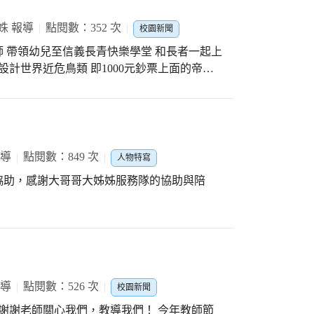
姝 報導
點閱數：352 次
校園新聞
 帶領幼兒至信義長青快樂學堂 和長者一起上
設計世界近危鳥類 即1000元鈔票上面的帝雉
了
報導
點閱數：849 次
人物特寫
協助，感謝大哥哥大姊姊服務隊的協助與陪
報導
點閱數：526 次
校園新聞
 謝謝老師關心我們，教導我們！ 今年教師節