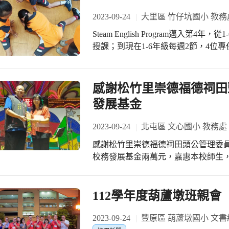
2023-09-24
大里區 竹仔坑國小 教務
Steam English Program邁入
授課；到現在1-6年級每週2節，4
學。除了師資培訓，課程團隊還集思
4C(Concept、Creativity、Coop
期待課程永續發展。 本週，二年級進行
感謝松竹里崇德福德祠田
形狀，例如：三角形、正方形、長方
發展基金
為點，竹籤為線，手眼協調並控制力量
的房子，滿滿的成就感，寫在臉上。 六年級進行寵
2023-09-24
北屯區 文心國小 教務處
homes的概念出發，進行簡報發表
感謝松竹里崇德福德祠田頭公管理委
學習，統整出大家想寵物的原因。Can
校務發展基金兩萬元，嘉惠本校師生
佳的默契，引導孩子聽與說，再加上
常更投入學習。 感謝課程團隊的用心
方式引導學習，努力營造有趣、充實
112學年度葫蘆墩班親會
一天天成長，一天天進步。(竹仔坑國小
https://drive.google.com/drive/folder
2023-09-24
豐原區 葫蘆墩國小 文書
usp=sharing