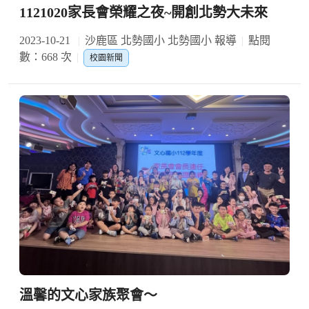
1121020家長會榮耀之夜~開創北勢大未來
2023-10-21
沙鹿區 北勢國小 北勢國小 報導
點閱
數：668 次
校園新聞
溫馨的文心家族聚會～