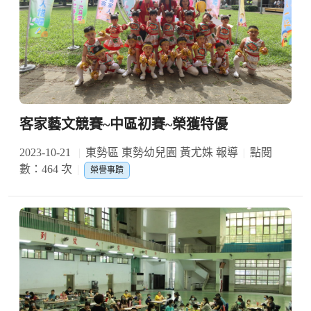
客家藝文競賽~中區初賽~榮獲特優
2023-10-21
東勢區 東勢幼兒園 黃尤姝 報導
點閱
數：464 次
榮譽事蹟