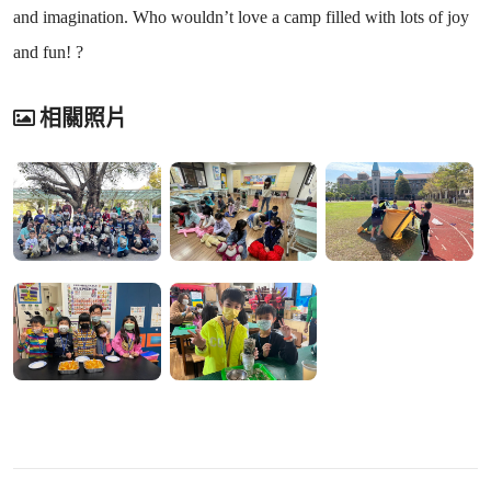
and imagination. Who wouldn’t love a camp filled with lots of joy
and fun! ?
相關照片